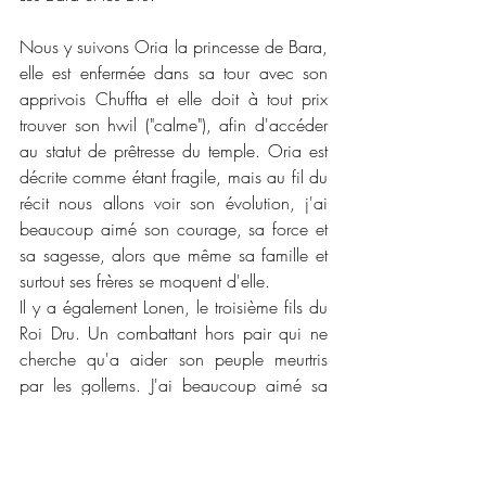
Nous y suivons Oria la princesse de Bara, 
elle est enfermée dans sa tour avec son 
apprivois Chuffta et elle doit à tout prix 
trouver son hwil ("calme"), afin d'accéder 
au statut de prêtresse du temple. Oria est 
décrite comme étant fragile, mais au fil du 
récit nous allons voir son évolution, j'ai 
beaucoup aimé son courage, sa force et 
sa sagesse, alors que même sa famille et 
surtout ses frères se moquent d'elle. 
Il y a également Lonen, le troisième fils du 
Roi Dru. Un combattant hors pair qui ne 
cherche qu'a aider son peuple meurtris 
par les gollems. J'ai beaucoup aimé sa 
façon de penser et surtout ses moqueries, 
il est absolument charmant est aussi très 
intelligent,il sera prendre des décisions 