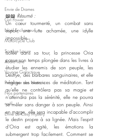
Envie de Drames
📖📖 
Résumé : 
Girl Power
Un cœur tourmenté, un combat sans 
Noël Enchanteur
espoir, une lutte acharnée, une idylle 
impossible.
Motorcycle Club
Sombre Luxure
Isolée dans sa tour, la princesse Oria 
passe son temps plongée dans les livres à 
Audio libre
étudier les ennemis de son peuple, les 
Voyage Galactique
Destrye, des barbares sanguinaires, et elle 
néglige ses exercices de méditation. Tant 
Protecteur des Nations
qu’elle ne contrôlera pas sa magie et 
Nos partenaires
n’atteindra pas la sérénité, elle ne pourra 
noêl
se mêler sans danger à son peuple. Ainsi 
en marge, elle sera incapable d’accomplir 
Envie de Cosy Mystery
le destin propre à sa lignée. Mais l’esprit 
d’Oria est agité, les émotions la 
submergent trop facilement. Comment se 