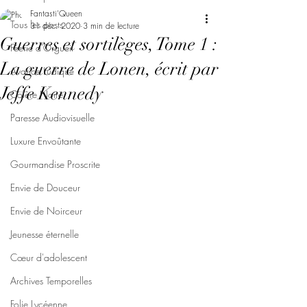
Fantasti'Queen
Tous les posts
31 déc. 2020
3 min de lecture
Guerres et sortilèges, Tome 1 :
Féerie d'Orgueil
La guerre de Lonen, écrit par
Avarice Ludique
Jeffe Kennedy
Colère Noire
Paresse Audiovisuelle
Luxure Envoûtante
Gourmandise Proscrite
Envie de Douceur
Envie de Noirceur
Jeunesse éternelle
Cœur d'adolescent
Archives Temporelles
Folie Lycéenne