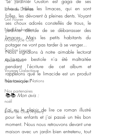
"Le jardinier Guston est gaga de ses 
choux. Hélas les limaces, qui en sont 
Envie de Drames
folles, les dévorent à pleines dents. Voyant 
Girl Power
ses choux adorés constellés de trous, le 
Noël Enchanteur
jardinier décide de se débarrasser des 
limaces. Mais les petits habitants du 
Motorcycle Club
potager ne vont pas tarder à se venger...
Sombre Luxure
Nous signalons à notre aimable lectorat 
qu'aucune bestiole n'a été maltraitée 
Audio libre
pendant l'écriture de cet album et 
Voyage Galactique
rappelons que le limacide est un produit 
très toxique !"
Protecteur des Nations
Nos partenaires
📚📚 
Mon avis :
noêl
J'ai eu le plaisir de lire ce roman illustré 
Envie de Cosy Mystery
pour les enfants et j'ai passé un très bon 
moment. Nous nous retrouvons devant une 
maison avec un jardin bien entretenu, tout 