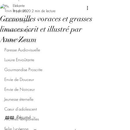
Elekante
Tous les posts
8 juil. 2020
2 min de lecture
Grenouilles voraces et grasses
Féerie d'Orgueil
limaces écrit et illustré par
Avarice Ludique
Anne Zeum
Colère Noire
Paresse Audiovisuelle
Luxure Envoûtante
Gourmandise Proscrite
Envie de Douceur
Envie de Noirceur
Jeunesse éternelle
Cœur d'adolescent
📖📖 
Résumé : 
Archives Temporelles
Folie Lycéenne