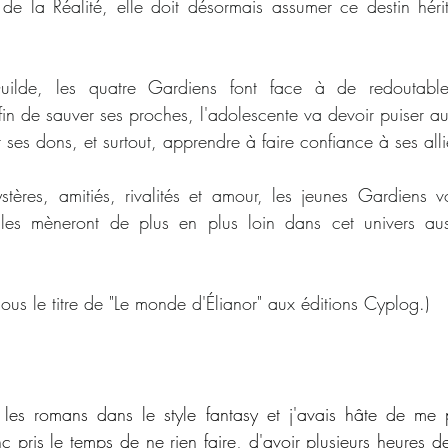
e la Réalité, elle doit désormais assumer ce destin héri
lde, les quatre Gardiens font face à de redoutables
fin de sauver ses proches, l'adolescente va devoir puiser au
 ses dons, et surtout, apprendre à faire confiance à ses alli
stères, amitiés, rivalités et amour, les jeunes Gardiens v
ui les mèneront de plus en plus loin dans cet univers aus
us le titre de "Le monde d'Élianor" aux éditions Cyplog.)
 les romans dans le style fantasy et j'avais hâte de me 
c pris le temps de ne rien faire, d'avoir plusieurs heures de 