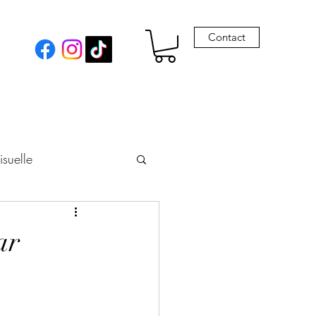
Contact
isuelle
eur
ar
Envie de Drames