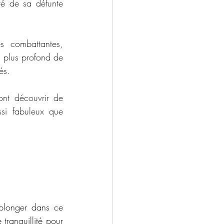
té de sa défunte 
 combattantes, 
 plus profond de 
és.
ont découvrir de 
si fabuleux que 
plonger dans ce 
tranquillité pour 