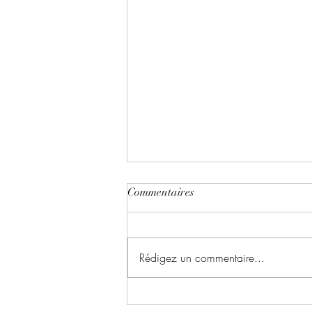
Commentaires
Rédigez un commentaire...
Le chant du dragon ~ Tome 1 :