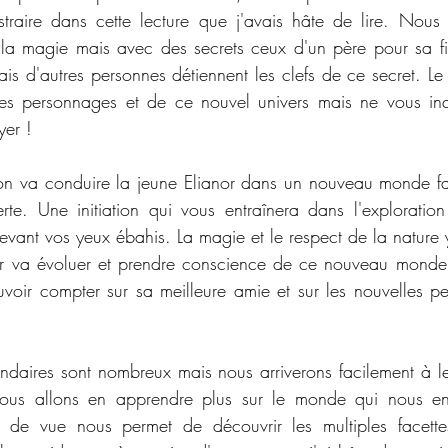
straire dans cette lecture que j'avais hâte de lire. Nou
la magie mais avec des secrets ceux d'un père pour sa fil
ais d'autres personnes détiennent les clefs de ce secret. Le
s personnages et de ce nouvel univers mais ne vous inq
yer !
on va conduire la jeune Elianor dans un nouveau monde fa
te. Une initiation qui vous entraînera dans l'exploratio
vant vos yeux ébahis. La magie et le respect de la nature y
or va évoluer et prendre conscience de ce nouveau monde. 
uvoir compter sur sa meilleure amie et sur les nouvelles pe
daires sont nombreux mais nous arriverons facilement à le
 nous allons en apprendre plus sur le monde qui nous en
nt de vue nous permet de découvrir les multiples facet