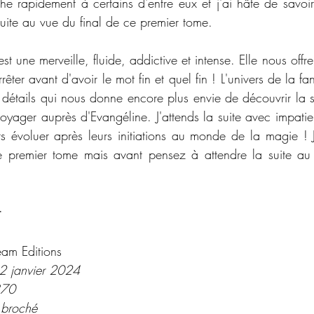
he rapidement à certains d'entre eux et j'ai hâte de savoir 
uite au vue du final de ce premier tome. 
st une merveille, fluide, addictive et intense. Elle nous offr
rêter avant d'avoir le mot fin et quel fin ! L'univers de la fan
étails qui nous donne encore plus envie de découvrir la sui
oyager auprès d'Evangéline. J'attends la suite avec impatien
 évoluer après leurs initiations au monde de la magie ! J
 premier tome mais avant pensez à attendre la suite au v
:
am Editions
 2 janvier 2024
370
 broché 