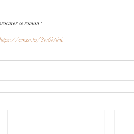
procurer ce roman : 
https://amzn.to/3w6kAHL