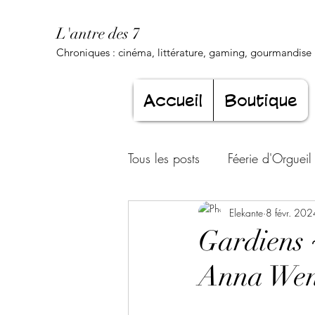
L'antre des 7
Chroniques : cinéma, littérature, gaming, gourmandise .
Accueil
Boutique
Tous les posts
Féerie d'Orgueil
Luxure Envoûtante
Elekante
8 févr. 202
Gourma
Gardiens ~
Anna Wen
Jeunesse éternelle
Cœur d