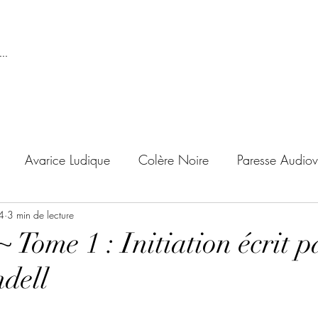
..
Avarice Ludique
Colère Noire
Paresse Audiov
4
ndise Proscrite
3 min de lecture
Envie de Douceur
Envie de Noirc
 Tome 1 : Initiation écrit p
dell
'adolescent
Archives Temporelles
Folie Lycéenne