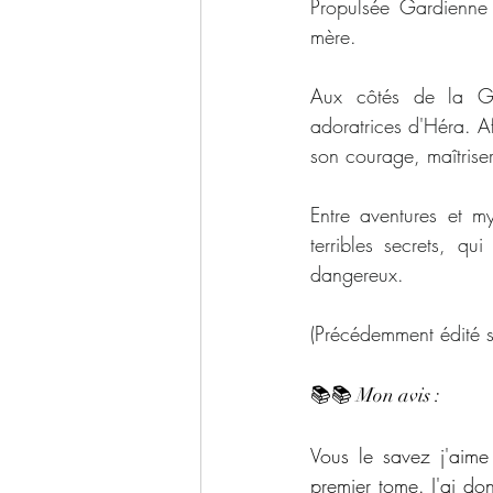
Propulsée Gardienne d
mère.
Aux côtés de la Gui
adoratrices d'Héra. A
son courage, maîtriser
Entre aventures et my
terribles secrets, q
dangereux.
(Précédemment édité so
📚📚 Mon avis : 
Vous le savez j'aime
premier tome. J'ai don