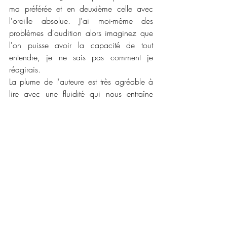
ma préférée et en deuxième celle avec 
l'oreille absolue. J'ai moi-même des 
problèmes d'audition alors imaginez que 
l'on puisse avoir la capacité de tout 
entendre, je ne sais pas comment je 
réagirais. 
La plume de l'auteure est très agréable à 
lire avec une fluidité qui nous entraîne 
dans une spirale horrifiquement délicieuse. 
J'ai toujours eu un faible pour les romans 
d'horreurs et ce recueil fait partie de ces 
recueils que j'adore lire et relire pour le 
plaisir. Je prévois d'ailleurs de le relire pour 
Halloween ! Je vous conseille donc de le 
lire si vous aussi vous aimez les romans 
diaboliquement sombre à souhait !
📜📜 
Caractéristiques : 