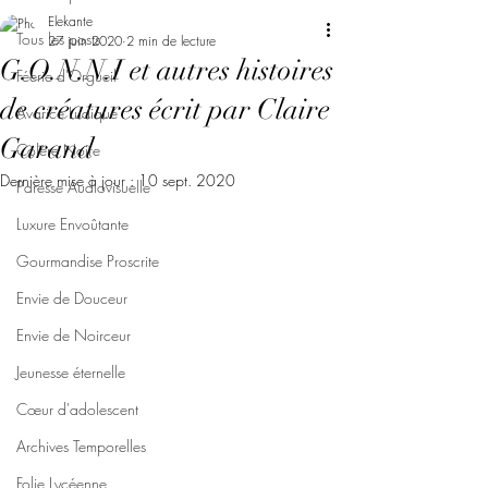
Elekante
Tous les posts
27 juin 2020
2 min de lecture
G.O.N.N.I et autres histoires
Féerie d'Orgueil
de créatures écrit par Claire
Avarice Ludique
Garand
Colère Noire
Dernière mise à jour :
10 sept. 2020
Paresse Audiovisuelle
Luxure Envoûtante
Gourmandise Proscrite
Envie de Douceur
Envie de Noirceur
Jeunesse éternelle
Cœur d'adolescent
Archives Temporelles
Folie Lycéenne