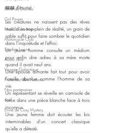
📖📖
 Résumé : 
Envie de Drames
Girl Power
Les créatures ne naissent pas des rêves 
mais d’un trop-plein de réalité, un grain de 
Noël Enchanteur
sable suffit pour faire sombrer le quotidien 
Motorcycle Club
dans l’inquiétude et l’effroi.
Sombre Luxure
Un jeune homme consulte un médium 
pour enfin dire adieu à sa mère morte 
Audio libre
quand il avait neuf ans.
Voyage Galactique
Une épouse aimante fait tout pour avoir 
l’oreille absolue comme l’homme de sa 
Protecteur des Nations
vie.
Nos partenaires
Un représentant se réveille en camisole de 
noêl
force dans une pièce blanche face à trois 
inconnus.
Envie de Cosy Mystery
Une jeune femme doit écouter les bis 
interminables d’un concert classique 
qu’elle a détesté.