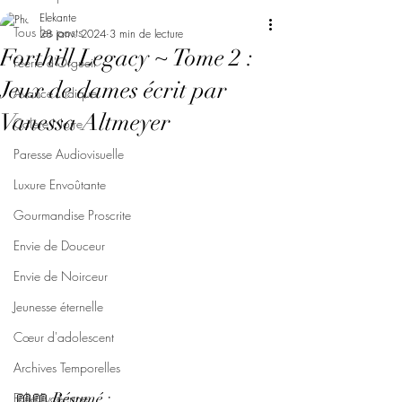
Elekante
Tous les posts
28 janv. 2024
3 min de lecture
Forthill Legacy ~ Tome 2 :
Féerie d'Orgueil
Jeux de dames écrit par
Avarice Ludique
Vanessa Altmeyer
Colère Noire
Paresse Audiovisuelle
Luxure Envoûtante
Gourmandise Proscrite
Envie de Douceur
Envie de Noirceur
Jeunesse éternelle
Cœur d'adolescent
Archives Temporelles
📖📖 Résumé : 
Folie Lycéenne