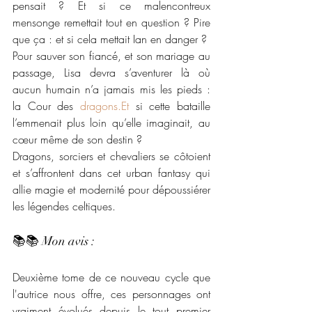
pensait ? Et si ce malencontreux 
mensonge remettait tout en question ? Pire 
que ça : et si cela mettait Ian en danger ?
Pour sauver son fiancé, et son mariage au 
passage, Lisa devra s’aventurer là où 
aucun humain n’a jamais mis les pieds : 
la Cour des 
dragons.Et
 si cette bataille 
l’emmenait plus loin qu’elle imaginait, au 
cœur même de son destin ?
Dragons, sorciers et chevaliers se côtoient 
et s’affrontent dans cet urban fantasy qui 
allie magie et modernité pour dépoussiérer 
les légendes celtiques.
📚📚 Mon avis : 
Deuxième tome de ce nouveau cycle que 
l'autrice nous offre, ces personnages ont 
vraiment évolués depuis le tout premier 