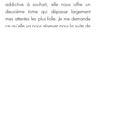
addictive à souhait, elle nous offre un 
deuxième tome qui dépasse largement 
mes attentes les plus folle. Je me demande 
ce qu'elle va nous réserver pour la suite de 
cette série qui continue de me transporter 
dans cette écosse surnaturelle, rempli de 
magie, d'amour et de suspense. J'aime 
beaucoup le personnage de Lisa et son 
évolution est vraiment incroyable depuis le 
premier tome. 
📜📜 Caractéristiques :
Maison d'édition : Editions Alter Real
Collection : Real Imaginaire
Date de publication : 1 décembre 2023
Nombre de pages : 527
Disponible en version numérique et 