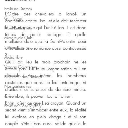
Envie de Drames
L’Ordre des chevaliers a lancé un 
Girl Power
anathème contre Lisa, et elle doit renforcer 
le lien magique qui l’unit à Ian. Il est donc 
Noël Enchanteur
temps de parler mariage. Et quelle 
Motorcycle Club
meilleure date que la Saint-Valentin pour 
Sombre Luxure
officialiser une romance aussi controversée 
?
Audio libre
Qu’il ait lieu le mois prochain ne les 
Voyage Galactique
effraie pas. Ni toute l’organisation qui en 
découle. Pas même les nombreux 
Protecteur des Nations
obstacles que constitue leur entourage, ni 
Nos partenaires
d’ailleurs les surprises de dernière minute. 
Ensemble, ils peuvent tout affronter !
noêl
Enfin, c’est ce que Lisa croyait. Quand un 
Envie de Cosy Mystery
secret vient s’immiscer entre eux, la réalité 
lui explose en plein visage : et si son 
couple n’était pas aussi solide qu’elle le 