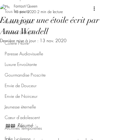
Fantasti'Queen
Tous les posts
10 nov. 2020
2 min de lecture
Et un jour une étoile écrit par
Féerie d'Orgueil
Anna Wendell
Avarice Ludique
Dernière mise à jour :
13 nov. 2020
Colère Noire
Paresse Audiovisuelle
Luxure Envoûtante
Gourmandise Proscrite
Envie de Douceur
Envie de Noirceur
Jeunesse éternelle
Cœur d'adolescent
📖📖 
Résumé : 
Archives Temporelles
Folie Lycéenne