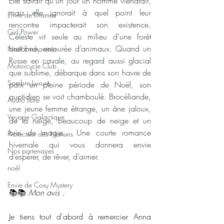
Elle savait qu’un jour un homme viendrait, 
mais elle ignorait à quel point leur 
Envie de Drames
rencontre impacterait son existence. 
Girl Power
Céleste vit seule au milieu d’une forêt 
bretonne, entourée d’animaux. Quand un 
Noël Enchanteur
Russe en cavale, au regard aussi glacial 
Motorcycle Club
que sublime, débarque dans son havre de 
Sombre Luxure
paix en pleine période de Noël, son 
quotidien se voit chamboulé. Brocéliande, 
Audio libre
une jeune femme étrange, un âne jaloux, 
Voyage Galactique
de la neige, beaucoup de neige et un 
brin de magie… Une courte romance 
Protecteur des Nations
hivernale qui vous donnera envie 
Nos partenaires
d’espérer, de rêver, d’aimer.
noêl
Envie de Cosy Mystery
📚📚 
Mon avis :
Je tiens tout d'abord à remercier Anna 