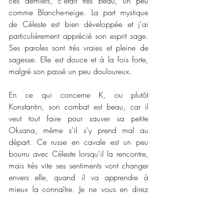
ces derniers, c'était très beau, un peu 
comme Blanche-neige. La part mystique 
de Céleste est bien développée et j'ai 
particulièrement apprécié son esprit sage. 
Ses paroles sont très vraies et pleine de 
sagesse. Elle est douce et à la fois forte, 
malgré son passé un peu douloureux. 
En ce qui concerne K, ou plutôt 
Konstantin, son combat est beau, car il 
veut tout faire pour sauver sa petite 
Oksana, même s'il s'y prend mal au 
départ. Ce russe en cavale est un peu 
bourru avec Céleste lorsqu'il la rencontre, 
mais très vite ses sentiments vont changer 
envers elle, quand il va apprendre à 
mieux la connaître. Je ne vous en direz 
pas plus, pour ne pas vous gâcher le 
plaisir de découvrir par vous même leur 