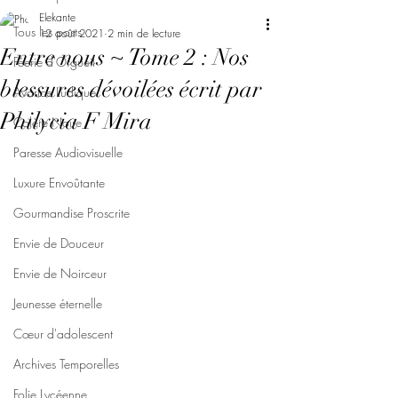
Elekante
Tous les posts
12 août 2021
2 min de lecture
Entre nous ~ Tome 2 : Nos
Féerie d'Orgueil
blessures dévoilées écrit par
Avarice Ludique
Philycia F Mira
Colère Noire
Paresse Audiovisuelle
Luxure Envoûtante
Gourmandise Proscrite
Envie de Douceur
Envie de Noirceur
Jeunesse éternelle
Cœur d'adolescent
Archives Temporelles
Folie Lycéenne