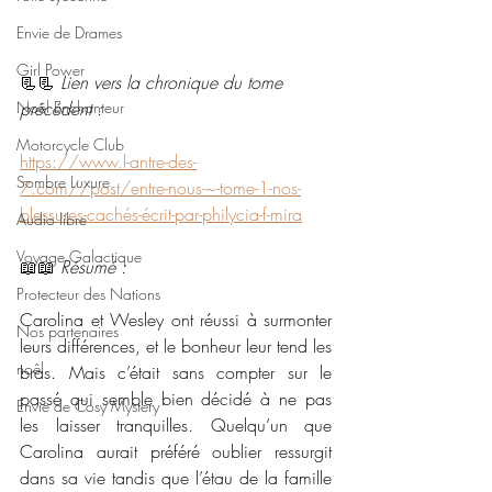
Envie de Drames
Girl Power
📃📃 
Lien vers la chronique du tome 
Noël Enchanteur
précédent :
Motorcycle Club
https://www.l-antre-des-
Sombre Luxure
7.com//post/entre-nous-~-tome-1-nos-
blessures-cachés-écrit-par-philycia-f-mira
Audio libre
Voyage Galactique
📖📖 
Résumé : 
Protecteur des Nations
Carolina et Wesley ont réussi à surmonter 
Nos partenaires
leurs différences, et le bonheur leur tend les 
noêl
bras. Mais c’était sans compter sur le 
passé qui semble bien décidé à ne pas 
Envie de Cosy Mystery
les laisser tranquilles. Quelqu’un que 
Carolina aurait préféré oublier ressurgit 
dans sa vie tandis que l’étau de la famille 