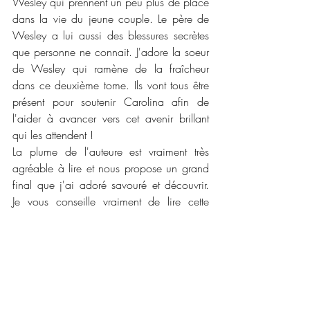
Wesley qui prennent un peu plus de place 
dans la vie du jeune couple. Le père de 
Wesley a lui aussi des blessures secrètes 
que personne ne connait. J'adore la soeur 
de Wesley qui ramène de la fraîcheur 
dans ce deuxième tome. Ils vont tous être 
présent pour soutenir Carolina afin de 
l'aider à avancer vers cet avenir brillant 
qui les attendent !
La plume de l'auteure est vraiment très 
agréable à lire et nous propose un grand 
final que j'ai adoré savouré et découvrir. 
Je vous conseille vraiment de lire cette 
duologie pour ceux et celle qui adorent les 
romances avec des personnages 
principaux forts qui combattent leur passé 
pour avancer vers un avenir commun. Je 
suis vraiment heureuse d'avoir fini cette 
duologie, enfin heureuse car l'auteure a 