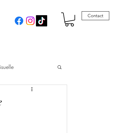
Contact
isuelle
eur
e
Envie de Drames