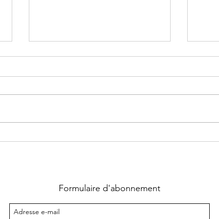
Nom de code ~ Tome 2 :
Nom 
Poséidon écrit Ellie Thellier
écrit
Formulaire d'abonnement