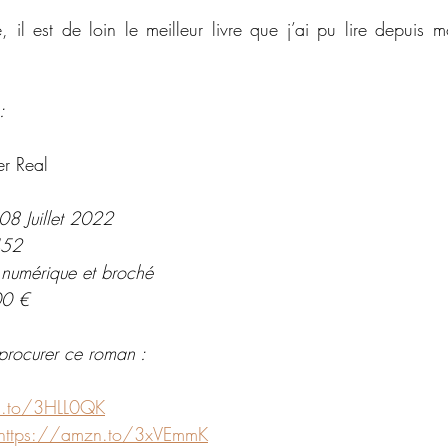
 il est de loin le meilleur livre que j’ai pu lire depuis m
:
er Real
08 Juillet 2022
452
 numérique et broché
00 €
procurer ce roman : 
n.to/3HLL0QK
https://amzn.to/3xVEmmK