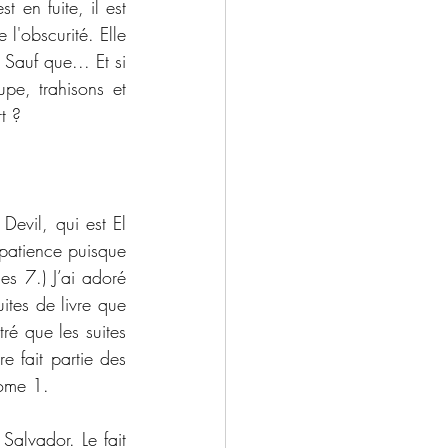
 en fuite, il est 
l'obscurité. Elle 
Sauf que... Et si 
e, trahisons et 
t ?
Devil, qui est El 
mpatience puisque 
es 7.) J’ai adoré 
ites de livre que 
é que les suites 
 fait partie des 
Tome 1. 
alvador. Le fait 