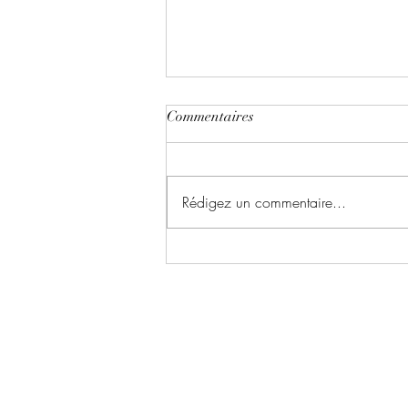
Commentaires
Rédigez un commentaire...
Light out ~ Tome 1 : On pole
écrit par Mills Coleman