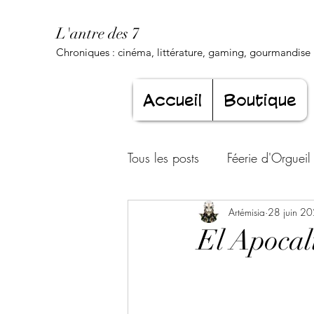
L'antre des 7
Chroniques : cinéma, littérature, gaming, gourmandise .
Accueil
Boutique
Tous les posts
Féerie d'Orgueil
Luxure Envoûtante
Artémisia
28 juin 2
Gourma
El Apocali
Jeunesse éternelle
Cœur d