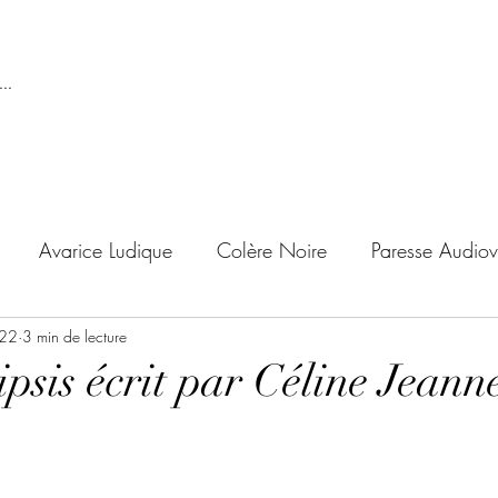
..
Avarice Ludique
Colère Noire
Paresse Audiov
022
ndise Proscrite
3 min de lecture
Envie de Douceur
Envie de Noirc
psis écrit par Céline Jeann
'adolescent
Archives Temporelles
Folie Lycéenne