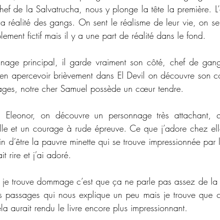
ef de la Salvatrucha, nous y plonge la tête la première. L’a
la réalité des gangs. On sent le réalisme de leur vie, on se
ement fictif mais il y a une part de réalité dans le fond. 
nage principal, il garde vraiment son côté, chef de gan
en apercevoir brièvement dans El Devil on découvre son cœ
uages, notre cher Samuel possède un cœur tendre. 
e, Eleonor, on découvre un personnage très attachant, 
ille et un courage à rude épreuve. Ce que j’adore chez elle,
in d’être la pauvre minette qui se trouve impressionnée par 
 rire et j’ai adoré. 
ue je trouve dommage c’est que ça ne parle pas assez de la v
es passages qui nous explique un peu mais je trouve que cet
ela aurait rendu le livre encore plus impressionnant. 