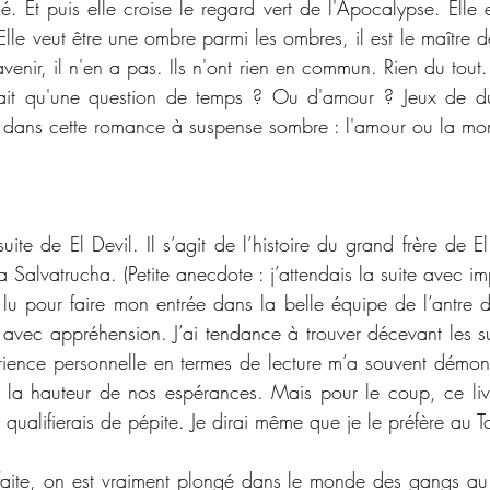
 Et puis elle croise le regard vert de l'Apocalypse. Elle est
lle veut être une ombre parmi les ombres, il est le maître de 
venir, il n'en a pas. Ils n'ont rien en commun. Rien du tout. 
était qu'une question de temps ? Ou d'amour ? Jeux de dup
 dans cette romance à suspense sombre : l'amour ou la mor
uite de El Devil. Il s’agit de l’histoire du grand frère de El 
a Salvatrucha. (Petite anecdote : j’attendais la suite avec i
i lu pour faire mon entrée dans la belle équipe de l’antre d
lu avec appréhension. J’ai tendance à trouver décevant les su
ience personnelle en termes de lecture m’a souvent démontr
 la hauteur de nos espérances. Mais pour le coup, ce livre
 qualifierais de pépite. Je dirai même que je le préfère au 
arfaite, on est vraiment plongé dans le monde des gangs au S