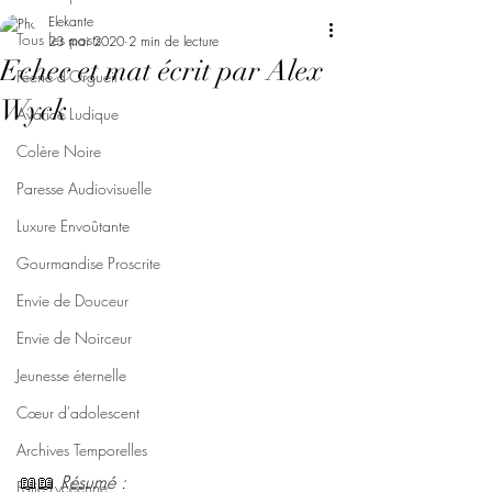
Elekante
Tous les posts
23 mai 2020
2 min de lecture
Echec et mat écrit par Alex
Féerie d'Orgueil
Wyck
Avarice Ludique
Colère Noire
Paresse Audiovisuelle
Luxure Envoûtante
Gourmandise Proscrite
Envie de Douceur
Envie de Noirceur
Jeunesse éternelle
Cœur d'adolescent
Archives Temporelles
📖📖 
Résumé : 
Folie Lycéenne