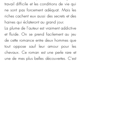
travail difficile et les conditions de vie qui 
ne sont pas forcement adéquat. Mais les 
riches cachent eux aussi des secrets et des 
haines qui éclateront au grand jour. 
La plume de l'auteur est vraiment addictive 
et fluide. On se prend facilement au jeu 
de cette romance entre deux hommes que 
tout oppose sauf leur amour pour les 
chevaux. Ce roman est une perle rare et 
une de mes plus belles découvertes. C'est 
un coup de coeur inattendu que j'ai envie 
de relire pour mon plus grand plaisir car 
j'adore les chevaux et que je n'ai pas vu 
le temps passé dans les pages de ce 
roman. 
📜📜
 Caractéristiques :
Maison d'édition :
 MxM Bookmark 