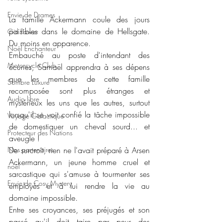
Envie de Drames
La famille Ackermann coule des jours 
paisibles dans le domaine de Hellsgate. 
Girl Power
Du moins en apparence.
Noël Enchanteur
Embauché au poste d'intendant des 
Motorcycle Club
écuries, Samaël apprendra à ses dépens 
que les membres de cette famille 
Sombre Luxure
recomposée sont plus étranges et 
Audio libre
mystérieux les uns que les autres, surtout 
lorsqu'il se voit confié la tâche impossible 
Voyage Galactique
de domestiquer un cheval sourd... et 
Protecteur des Nations
aveugle !
Nos partenaires
De surcroît, rien ne l'avait préparé à Arsen 
Ackermann, un jeune homme cruel et 
noêl
sarcastique qui s'amuse à tourmenter ses 
Envie de Cosy Mystery
employés et à lui rendre la vie au 
domaine impossible.
Entre ses croyances, ses préjugés et son 
passé qu'il doit taire par peur des 