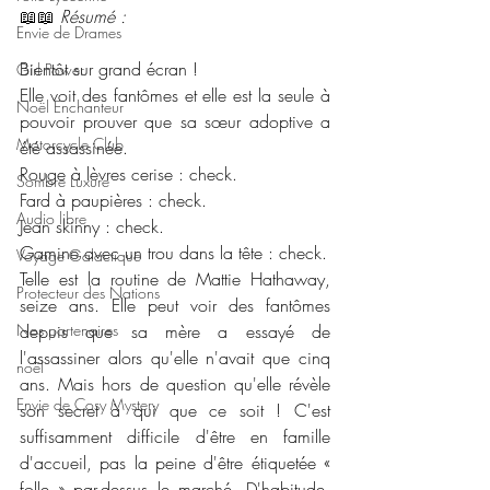
📖📖 
Résumé : 
Envie de Drames
Bientôt sur grand écran !
Girl Power
Elle voit des fantômes et elle est la seule à 
Noël Enchanteur
pouvoir prouver que sa sœur adoptive a 
Motorcycle Club
été assassinée.
Rouge à lèvres cerise : check.
Sombre Luxure
Fard à paupières : check.
Audio libre
Jean skinny : check.
Gamine avec un trou dans la tête : check.
Voyage Galactique
Telle est la routine de Mattie Hathaway, 
Protecteur des Nations
seize ans. Elle peut voir des fantômes 
Nos partenaires
depuis que sa mère a essayé de 
l'assassiner alors qu'elle n'avait que cinq 
noêl
ans. Mais hors de question qu'elle révèle 
Envie de Cosy Mystery
son secret à qui que ce soit ! C'est 
suffisamment difficile d'être en famille 
d'accueil, pas la peine d'être étiquetée « 
folle » par-dessus le marché. D'habitude, 