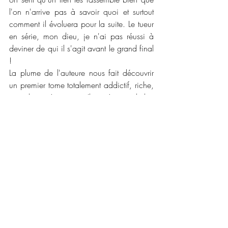
l'on n'arrive pas à savoir quoi et surtout 
comment il évoluera pour la suite. Le tueur 
en série, mon dieu, je n'ai pas réussi à 
deviner de qui il s'agit avant le grand final 
!
La plume de l'auteure nous fait découvrir 
un premier tome totalement addictif, riche, 
complet et très intense. Il est très rare de lire 
des romans young adult aussi complexe. 
Le côté paranormal est très bien amené et 
certes Mattie est parfois insupportable 
mais c'est une jeune adulte qui en a bavé. 
Je conseille la lecture de ce premier et 
j'attend le prochain tome avec impatience 
pour voir comment les personnages ont 
évolué avec leur nouvelle situation. 
📜📜 
Caractéristiques :