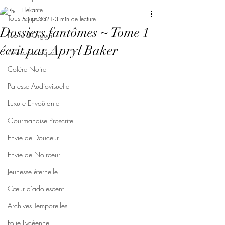
Elekante
Tous les posts
5 juin 2021
3 min de lecture
Dossiers fantômes ~ Tome 1
Féerie d'Orgueil
écrit par Apryl Baker
Avarice Ludique
Colère Noire
Paresse Audiovisuelle
Luxure Envoûtante
Gourmandise Proscrite
Envie de Douceur
Envie de Noirceur
Jeunesse éternelle
Cœur d'adolescent
Archives Temporelles
Folie Lycéenne