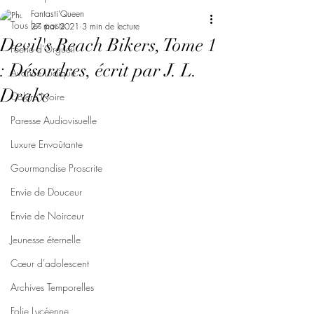
Fantasti'Queen
Tous les posts
27 mai 2021
3 min de lecture
Devil's Reach Bikers, Tome 1
Féerie d'Orgueil
: Désordres, écrit par J. L.
Avarice Ludique
Drake
Colère Noire
Paresse Audiovisuelle
Luxure Envoûtante
Gourmandise Proscrite
Envie de Douceur
Envie de Noirceur
Jeunesse éternelle
Cœur d'adolescent
Archives Temporelles
Folie Lycéenne