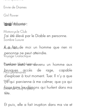
Envie de Drames
Girl Power
Noël Enchanteur
📖📖 
Résumé : 
Motorcycle Club
J’ai été élevé par le Diable en personne.
Sombre Luxure
Il a fait de moi un homme que rien ni 
Audio libre
personne ne peut atteindre.
Voyage Galactique
Protecteur des Nations
L’enfant battu est devenu un homme aux 
brusques accès de rage, capable 
Nos partenaires
d’exploser à tout moment. Tuer. Il n’y a que 
noêl
ça qui parvienne à me calmer, que ça qui 
fasse taire les démons qui hurlent dans ma 
Envie de Cosy Mystery
tête.
Et puis, elle a fait irruption dans ma vie et 