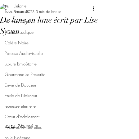
Elekante
Tous les posts
5 mars 2023
3 min de lecture
De lune en lune écrit par Lise
Féerie d'Orgueil
Syven
Avarice Ludique
Colère Noire
Paresse Audiovisuelle
Luxure Envoûtante
Gourmandise Proscrite
Envie de Douceur
Envie de Noirceur
Jeunesse éternelle
Cœur d'adolescent
📖📖 
Résumé : 
Archives Temporelles
Folie Lycéenne