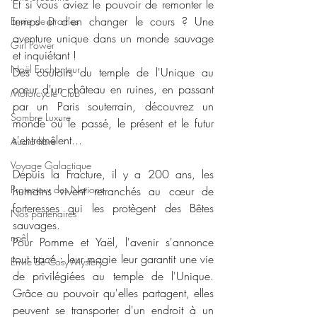
Et si vous aviez le pouvoir de remonter le 
temps et d'en changer le cours ? Une 
Envie de Drames
aventure unique dans un monde sauvage 
Girl Power
et inquiétant !
Noël Enchanteur
Des couloirs du temple de l'Unique au 
cœur d'un château en ruines, en passant 
Motorcycle Club
par un Paris souterrain, découvrez un 
Sombre Luxure
monde où le passé, le présent et le futur 
s'entremêlent...
Audio libre
Voyage Galactique
Depuis la Fracture, il y a 200 ans, les 
Protecteur des Nations
humains vivent retranchés au cœur de 
forteresses qui les protègent des Bêtes 
Nos partenaires
sauvages.
noêl
Pour Pomme et Yaël, l'avenir s'annonce 
tout tracé : leur magie leur garantit une vie 
Envie de Cosy Mystery
de privilégiées au temple de l'Unique. 
Grâce au pouvoir qu'elles partagent, elles 
peuvent se transporter d'un endroit à un 