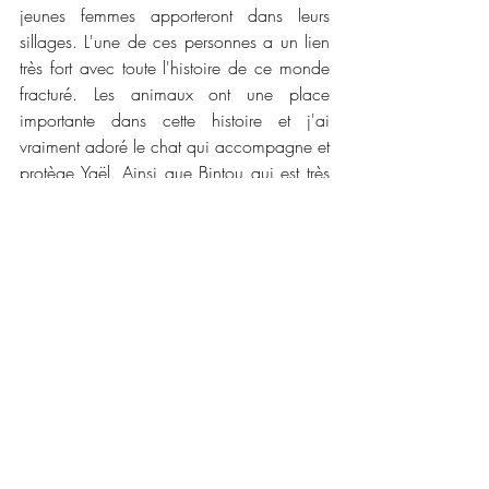
jeunes femmes apporteront dans leurs 
sillages. L'une de ces personnes a un lien 
très fort avec toute l'histoire de ce monde 
fracturé. Les animaux ont une place 
importante dans cette histoire et j'ai 
vraiment adoré le chat qui accompagne et 
protège Yaël. Ainsi que Bintou qui est très 
touchante quand on connait son histoire. 
La plume de l'autrice est une très belle 
découverte, intense et fluide. Elle nous 
transporte facilement dans son nouvel 
univers rempli de magie et de dangers. Je 
me suis attachée à tous les personnages et 
j'ai envie d'y retourner pour les retrouver 
dans cet avenir que l'autrice nous offre. Je 
vous conseille vraiment de vous plonger 
dans ce très beau roman qui a su me 
transporter et m'offrir une parenthèse riche 