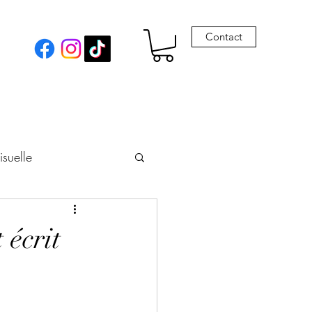
Contact
isuelle
eur
 écrit
Envie de Drames