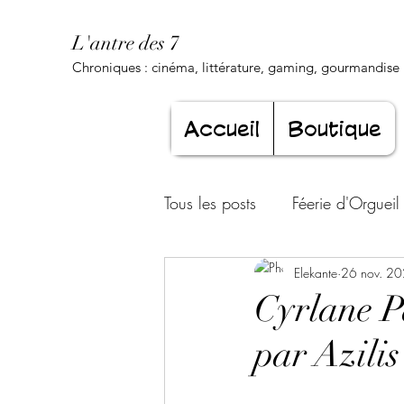
L'antre des 7
Chroniques : cinéma, littérature, gaming, gourmandise .
Accueil
Boutique
Tous les posts
Féerie d'Orgueil
Luxure Envoûtante
Elekante
26 nov. 2
Gourma
Cyrlane Pa
par Azilis
Jeunesse éternelle
Cœur d