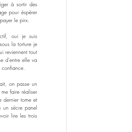
ger à sortir des 
age pour éspèrer 
 payer le pirx. 
if, oui je suis 
us la torture je 
 reviennent tout 
 d'entre elle va 
e confiance. 
ait, on passe un 
e faire réaliser 
e dernier tome et 
 un sécre panel 
r lire les trois 