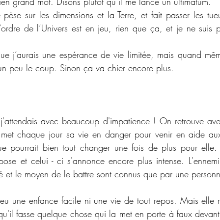
ien grand mot. Disons plutôt qu’il me lance un ultimatum.
èse sur les dimensions et la Terre, et fait passer les tueu
’ordre de l’Univers est en jeu, rien que ça, et je ne suis 
que j’aurais une espérance de vie limitée, mais quand même
 un peu le coup. Sinon ça va chier encore plus.
'attendais avec beaucoup d'impatience ! On retrouve avec 
met chaque jour sa vie en danger pour venir en aide aux 
ue pourrait bien tout changer une fois de plus pour elle.
epose et celui - ci s'annonce encore plus intense. L'ennemi
té et le moyen de le battre sont connus que par une personn
eu une enfance facile ni une vie de tout repos. Mais elle r
'il fasse quelque chose qui la met en porte à faux devant 