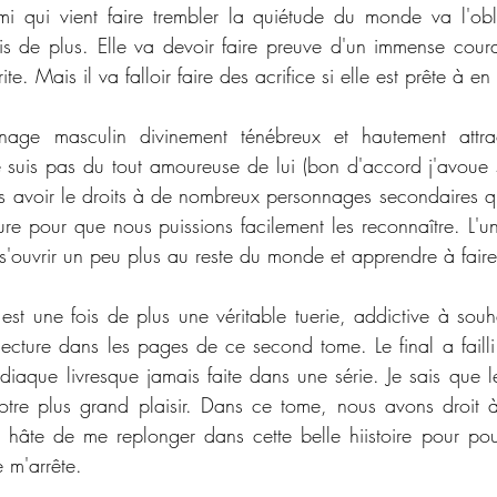
 qui vient faire trembler la quiétude du monde va l'obli
fois de plus. Elle va devoir faire preuve d'un immense cour
ite. Mais il va falloir faire des acrifice si elle est prête à en
age masculin divinement ténébreux et hautement attract
e suis pas du tout amoureuse de lui (bon d'accord j'avoue so
ns avoir le droits à de nombreux personnages secondaires qui
re pour que nous puissions facilement les reconnaître. L'une
 s'ouvrir un peu plus au reste du monde et apprendre à fair
 est une fois de plus une véritable tuerie, addictive à souh
ecture dans les pages de ce second tome. Le final a failli m
rdiaque livresque jamais faite dans une série. Je sais que l
tre plus grand plaisir. Dans ce tome, nous avons droit à
 hâte de me replonger dans cette belle hiistoire pour pouvoi
 m'arrête. 