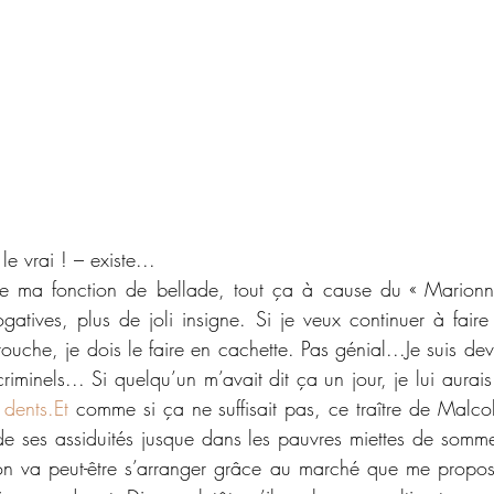
 le vrai ! – existe...
ma fonction de bellade, tout ça à cause du « Marionnett
atives, plus de joli insigne. Si je veux continuer à faire r
 touche, je dois le faire en cachette. Pas génial...Je suis de
riminels... Si quelqu’un m’avait dit ça un jour, je lui aurais
 
dents.Et
 comme si ça ne suffisait pas, ce traître de Malc
 de ses assiduités jusque dans les pauvres miettes de sommei
n va peut-être s’arranger grâce au marché que me propose