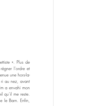
iste ». Plus de 
égner l’ordre et 
venue une hors-la-
 ri au nez, avant 
olm a envahi mon 
l qu’il me reste. 
 le Barn. Enfin, 