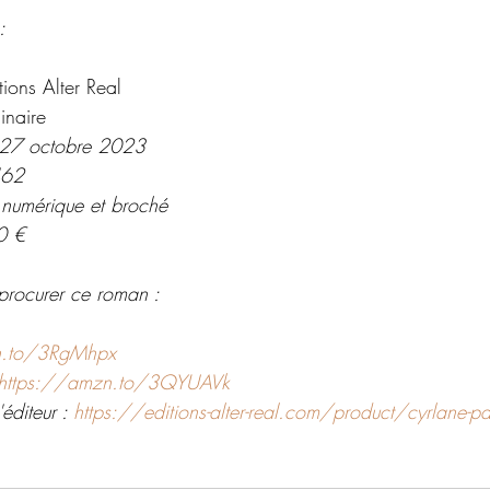
:
tions Alter Real
inaire
: 27 octobre 2023
462
 numérique et broché 
0 €
procurer ce roman : 
n.to/3RgMhpx
https://amzn.to/3QYUAVk
éditeur : 
https://editions-alter-real.com/product/cyrlane-par