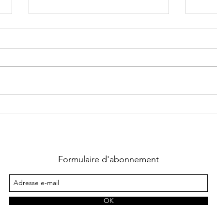
Supernatural Security Force ~
Chass
Tome 1 : Coup fatal écrit par
La qu
Heather Hildenbrand
Lara
Formulaire d'abonnement
OK