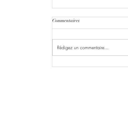
Commentaires
Rédigez un commentaire...
Le chant du dragon ~ Tome 1 :
la symphonie des cendres écrit
par Karina Espinosa