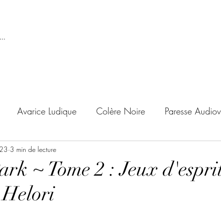
..
Avarice Ludique
Colère Noire
Paresse Audiov
023
ndise Proscrite
3 min de lecture
Envie de Douceur
Envie de Noirc
rk ~ Tome 2 : Jeux d'esprit
 Helori
'adolescent
Archives Temporelles
Folie Lycéenne