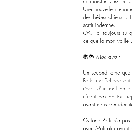
un marché, c’est un b
Une nouvelle menace p
des bébés chiens... L
sortir indemne.
OK, j’ai toujours su 
ce que la mort vaille
📚📚 
Mon avis :
Un second tome que j
Park une Bellade qui 
réveil d'un mal antiq
n'était pas de tout r
avant mais son identi
Cyrlane Park n'a pas 
avec Malcolm avant qu