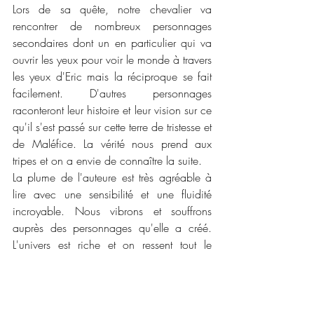
Lors de sa quête, notre chevalier va 
rencontrer de nombreux personnages 
secondaires dont un en particulier qui va 
ouvrir les yeux pour voir le monde à travers 
les yeux d'Eric mais la réciproque se fait 
facilement. D'autres personnages 
raconteront leur histoire et leur vision sur ce 
qu'il s'est passé sur cette terre de tristesse et 
de Maléfice. La vérité nous prend aux 
tripes et on a envie de connaître la suite. 
La plume de l'auteure est très agréable à 
lire avec une sensibilité et une fluidité 
incroyable. Nous vibrons et souffrons 
auprès des personnages qu'elle a créé. 
L'univers est riche et on ressent tout le 
potentiel de l'auteure. J'adore les Disney et 
cette revisite d'Aurore m'a vraiment plus. Je 
vous recommande chaudement de 
l'acheter et de le lire bien tranquillement au 