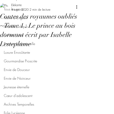
Elekante
Tous les posts
4 sept. 2020
2 min de lecture
Contes des royaumes oubliés
Féerie d'Orgueil
~Tome 1 : Le prince au bois
Avarice Ludique
dormant écrit par Isabelle
Colère Noire
Lesteplume
Paresse Audiovisuelle
Luxure Envoûtante
Gourmandise Proscrite
Envie de Douceur
Envie de Noirceur
Jeunesse éternelle
Cœur d'adolescent
Archives Temporelles
Folie Lycéenne