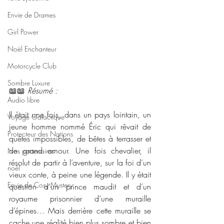
Envie de Drames
Girl Power
Noël Enchanteur
Motorcycle Club
Sombre Luxure
📖📖 
Résumé : 
Audio libre
Il était une fois, dans un pays lointain, un 
Voyage Galactique
jeune homme nommé Éric qui rêvait de 
Protecteur des Nations
quêtes impossibles, de bêtes à terrasser et 
de grand amour. Une fois chevalier, il 
Nos partenaires
résolut de partir à l’aventure, sur la foi d’un 
noêl
vieux conte, à peine une légende. Il y était 
Envie de Cosy Mystery
question d’un prince maudit et d’un 
royaume prisonnier d’une muraille 
d’épines… Mais derrière cette muraille se 
cache une réalité bien plus sombre et bien 