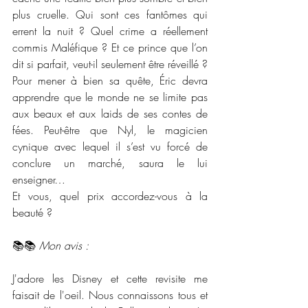
plus cruelle. Qui sont ces fantômes qui 
errent la nuit ? Quel crime a réellement 
commis Maléfique ? Et ce prince que l’on 
dit si parfait, veut-il seulement être réveillé ? 
Pour mener à bien sa quête, Éric devra 
apprendre que le monde ne se limite pas 
aux beaux et aux laids de ses contes de 
fées. Peut-être que Nyl, le magicien 
cynique avec lequel il s’est vu forcé de 
conclure un marché, saura le lui 
enseigner…
Et vous, quel prix accordez-vous à la 
beauté ?
📚📚 
Mon avis :
J'adore les Disney et cette revisite me 
faisait de l'oeil. Nous connaissons tous et 