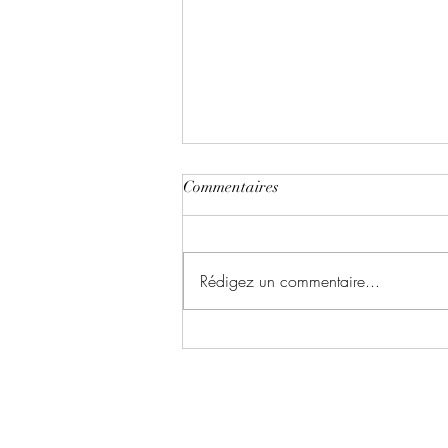
Commentaires
Rédigez un commentaire...
Light out ~ Tome 1 : On pole
écrit par Mills Coleman