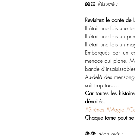
📖📖 
Résumé : 
Revisitez le conte de 
Il était une fois une 
Il était une fois un pr
Il était une fois un m
Embarqués par un cou
menace qui plane. Mai
bande d’insaisissable
Au-delà des mensonges
soit trop tard...
Car toutes les histoir
dévoilés.
#Sirènes
#Magie
#Co
Chaque tome peut se 
📚📚 
Mon avis :