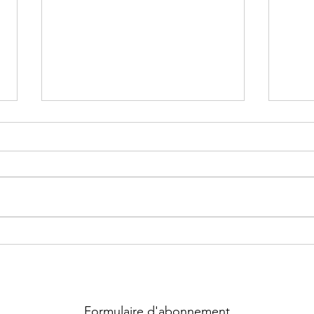
Nom de code ~ Tome 2 :
Nom 
Poséidon écrit Ellie Thellier
écrit
Formulaire d'abonnement