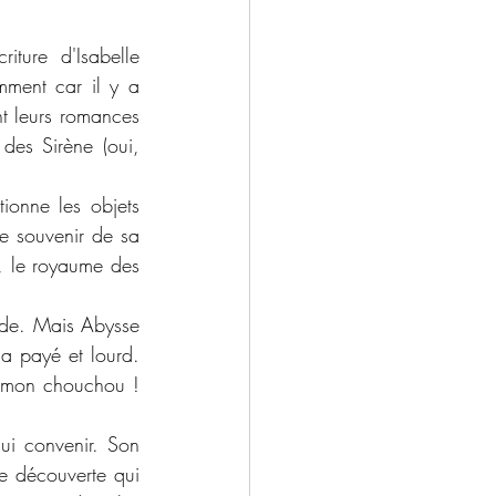
ture d'Isabelle 
ment car il y a 
t leurs romances 
es Sirène (oui, 
ionne les objets 
e souvenir de sa 
, le royaume des 
ide. Mais Abysse 
 a payé et lourd. 
 mon chouchou ! 
ui convenir. Son 
ne découverte qui 