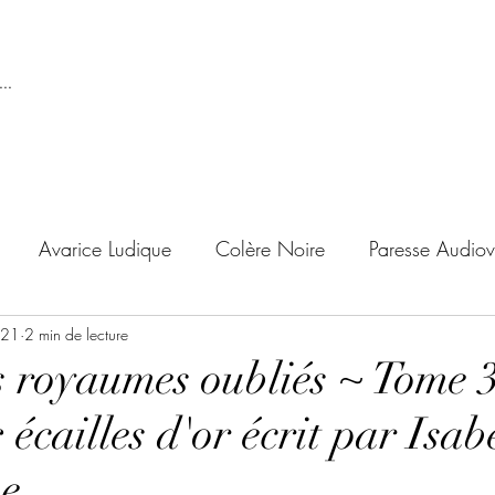
..
Avarice Ludique
Colère Noire
Paresse Audiov
021
ndise Proscrite
2 min de lecture
Envie de Douceur
Envie de Noirc
s royaumes oubliés ~ Tome 3
 écailles d'or écrit par Isab
'adolescent
Archives Temporelles
Folie Lycéenne
me