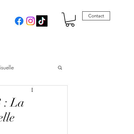
Contact
isuelle
eur
 : La
elle
Envie de Drames