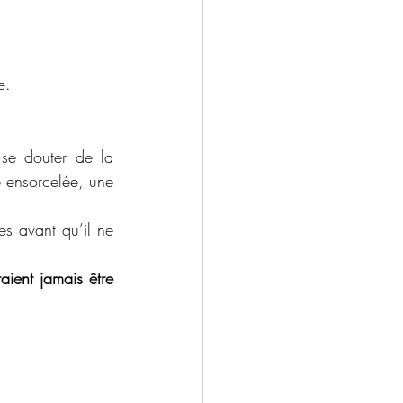
e.
se douter de la 
 ensorcelée, une 
s avant qu’il ne 
aient jamais être 