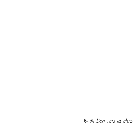
📃📃 
Lien vers la chr