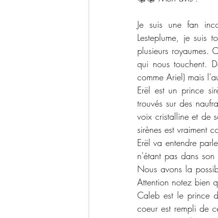
Je suis une fan inco
Lesteplume, je suis 
plusieurs royaumes. C
qui nous touchent. D
comme Ariel) mais l'au
Erël est un prince si
trouvés sur des naufr
voix cristalline et d
sirènes est vraiment c
Erël va entendre parl
n'étant pas dans son m
Nous avons la possib
Attention notez bien q
Caleb est le prince d
coeur est rempli de ce