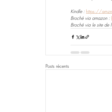
Kindle : 
https://am
Broché via amazon : 
Broché via le site de l'
Posts récents