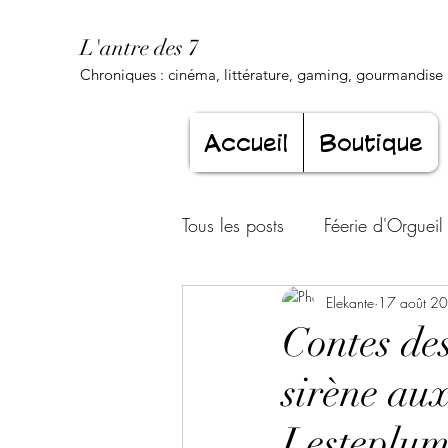
L'antre des 7
Chroniques : cinéma, littérature, gaming, gourmandise .
Accueil
Boutique
Tous les posts
Féerie d'Orgueil
Luxure Envoûtante
Elekante
17 août 2
Gourma
Contes de
sirène aux
Jeunesse éternelle
Cœur d
Lesteplu