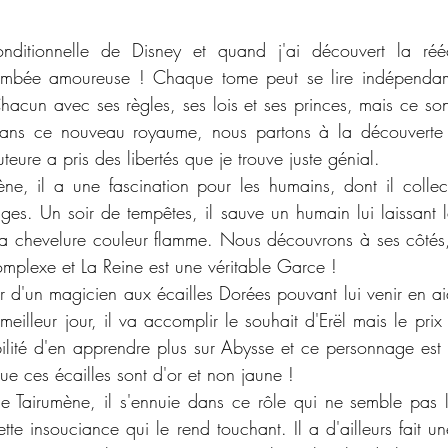
nditionnelle de Disney et quand j'ai découvert la réécri
tombée amoureuse ! Chaque tome peut se lire indépendam
hacun avec ses règles, ses lois et ses princes, mais ce son
ans ce nouveau royaume, nous partons à la découverte d
teure a pris des libertés que je trouve juste génial. 
rène, il a une fascination pour les humains, dont il collect
ages. Un soir de tempêtes, il sauve un humain lui laissant l
e sa chevelure couleur flamme. Nous découvrons à ses côtés
omplexe et La Reine est une véritable Garce ! 
er d'un magicien aux écailles Dorées pouvant lui venir en a
eilleur jour, il va accomplir le souhait d'Erël mais le prix
ilité d'en apprendre plus sur Abysse et ce personnage est
ue ces écailles sont d'or et non jaune !
e Tairumène, il s'ennuie dans ce rôle qui ne semble pas l
tte insouciance qui le rend touchant. Il a d'ailleurs fait u