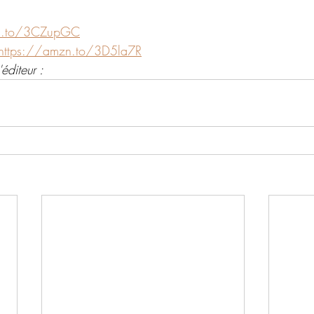
zn.to/3CZupGC
https://amzn.to/3D5la7R
éditeur : 