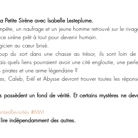
La Petite Sirène avec Isabelle Lesteplume.
tempête, un naufrage et un jeune homme retrouvé sur le rivag
ince sirène prêt à tout pour devenir humain.
agicien au cœur brisé.
p du sort dans une chasse au trésor, ils sont loin de 
s quels liens pourraient avoir une cité engloutie, une perle
s pirates et une arme légendaire ?
, Caleb, Erël et Abysse devront trouver toutes les réponse
es possèdent un fond de vérité. Et certains mystères ne devr
ntesRevisités
#MM
lire indépendamment des autres.