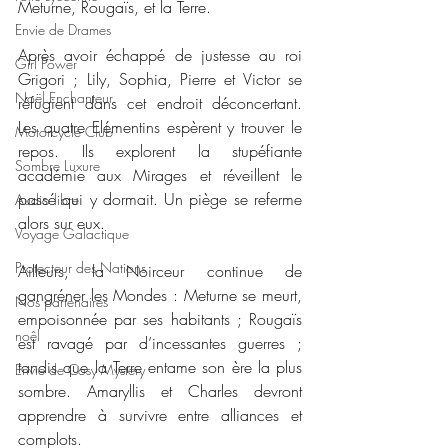
Meturne, Rougaïs, et la Terre.
Envie de Drames
Après avoir échappé de justesse au roi 
Girl Power
Grigori ; Lily, Sophia, Pierre et Victor se 
Noël Enchanteur
réfugient dans cet endroit déconcertant. 
Les quatre Elémentins espèrent y trouver le 
Motorcycle Club
repos. Ils explorent la stupéfiante 
Sombre Luxure
académie aux Mirages et réveillent le 
passé qui y dormait. Un piège se referme 
Audio libre
alors sur eux.
Voyage Galactique
Protecteur des Nations
Ailleurs, la Noirceur continue de 
gangréner les Mondes : Meturne se meurt, 
Nos partenaires
empoisonnée par ses habitants ; Rougaïs 
noêl
est ravagé par d’incessantes guerres ; 
tandis que la Terre entame son ère la plus 
Envie de Cosy Mystery
sombre. Amaryllis et Charles devront 
apprendre à survivre entre alliances et 
complots.