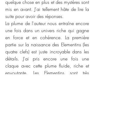
quelque chose en plus et des mystères sont 
mis en avant. J'ai tellement hâte de lire la 
suite pour avoir des réponses. 
La plume de l'auteur nous entraîne encore 
une fois dans un univers riche qui gagne 
en force et en cohérence. La première 
partie sur la naissance des Elementins (les 
quatre clefs) est juste incroyable dans les 
détails. J'ai pris encore une fois une 
claque avec cette plume fluide, riche et 
envoutante. Les Elementins sont très 
attachants et je trouve qu'ils évoluent de 
plus en plus dans la série. Je me demande 
ce que l'auteur leurs réserve pour la suite 
que j'ai vraiment hâte de lire !
📜📜 
Caractéristiques :
Maison d'édition : 
Les éditions Malysa