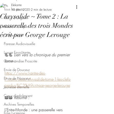
Elekante
Tous les posts
10 déc. 2020
2 min de lecture
Chrysalide ~ Tome 2 : La
Féerie d'Orgueil
passerelle des trois Mondes
Avarice Ludique
écrit par George Lerouge
Colère Noire
Paresse Audiovisuelle
Luxure Envoûtante
📃📃 
Lien vers la chronique du premier 
tome :
Gourmandise Proscrite
Envie de Douceur
https://www.l-antre-des-
Envie de Noirceur
7.com/post/chrysalide-tome-1-les-clefs-
perdus-%C3%A9crit-par-george-lerouge
Jeunesse éternelle
Cœur d'adolescent
📖📖 
Résumé : 
Archives Temporelles
L’Entre-Monde : une passerelle vers 
Folie Lycéenne