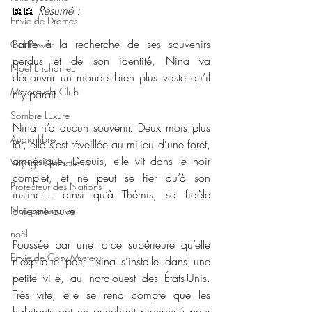
📖📖 
Résumé : 
Envie de Drames
Partie à la recherche de ses souvenirs 
Girl Power
perdus et de son identité, Nina va 
Noël Enchanteur
découvrir un monde bien plus vaste qu’il 
Motorcycle Club
n’y paraît.
Sombre Luxure
Nina n’a aucun souvenir. Deux mois plus 
Audio libre
tôt, elle s’est réveillée au milieu d’une forêt, 
amnésique. Depuis, elle vit dans le noir 
Voyage Galactique
complet, et ne peut se fier qu’à son 
Protecteur des Nations
instinct... ainsi qu’à Thémis, sa fidèle 
Nos partenaires
chienne-louve.
noêl
Poussée par une force supérieure qu’elle 
Envie de Cosy Mystery
n’explique pas, Nina s’installe dans une 
petite ville, au nord-ouest des États-Unis. 
Très vite, elle se rend compte que les 
habitants ont un penchant prononcé pour 