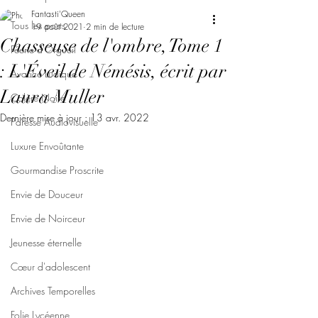
Fantasti'Queen
Tous les posts
19 août 2021
2 min de lecture
Chasseuse de l'ombre, Tome 1
Féerie d'Orgueil
: L'Éveil de Némésis, écrit par
Avarice Ludique
Laura Muller
Colère Noire
Dernière mise à jour :
13 avr. 2022
Paresse Audiovisuelle
Luxure Envoûtante
Gourmandise Proscrite
Envie de Douceur
Envie de Noirceur
Jeunesse éternelle
Cœur d'adolescent
Archives Temporelles
Folie Lycéenne