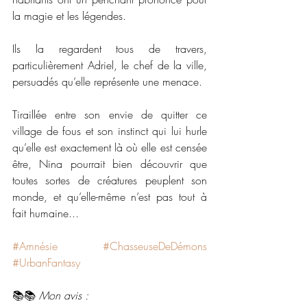
la magie et les légendes.
Ils la regardent tous de travers, 
particulièrement Adriel, le chef de la ville, 
persuadés qu’elle représente une menace.
Tiraillée entre son envie de quitter ce 
village de fous et son instinct qui lui hurle 
qu’elle est exactement là où elle est censée 
être, Nina pourrait bien découvrir que 
toutes sortes de créatures peuplent son 
monde, et qu’elle-même n’est pas tout à 
fait humaine...
#Amnésie
#ChasseuseDeDémons
#UrbanFantasy
📚📚 
Mon avis :