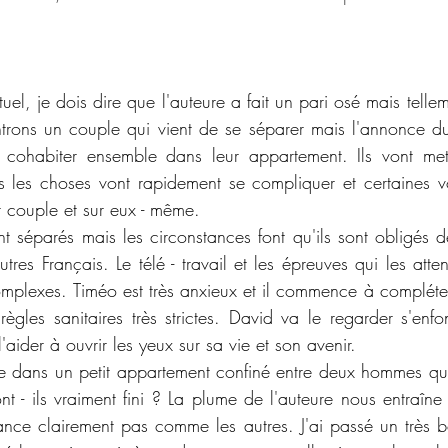
el, je dois dire que l'auteure a fait un pari osé mais telleme
trons un couple qui vient de se séparer mais l'annonce d
cohabiter ensemble dans leur appartement. Ils vont met
les choses vont rapidement se compliquer et certaines vo
ur couple et sur eux - même. 
t séparés mais les circonstances font qu'ils sont obligés de
res Français. Le télé - travail et les épreuves qui les atten
omplexes. Timéo est très anxieux et il commence à complét
ègles sanitaires très strictes. David va le regarder s'enfon
'aider à ouvrir les yeux sur sa vie et son avenir. 
ne dans un petit appartement confiné entre deux hommes qui
nt - ils vraiment fini ? La plume de l'auteure nous entraîne
ance clairement pas comme les autres. J'ai passé un très