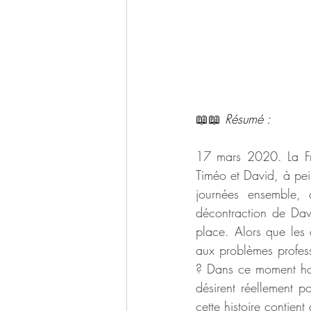
📖📖 
Résumé : 
17 mars 2020. La Fra
Timéo et David, à pei
journées ensemble, 
décontraction de Davi
place. Alors que les 
aux problèmes professio
? Dans ce moment hor
désirent réellement po
cette histoire contie