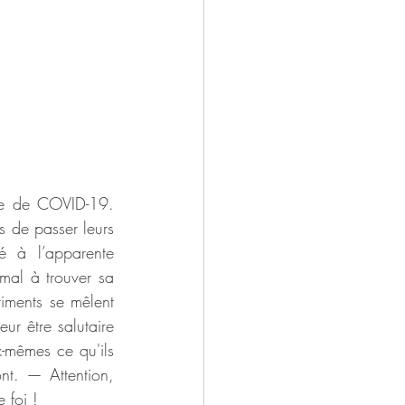
ie de COVID-19. 
 de passer leurs 
é à l’apparente 
mal à trouver sa 
iments se mêlent 
ur être salutaire 
mêmes ce qu'ils 
ont. — Attention, 
 foi !