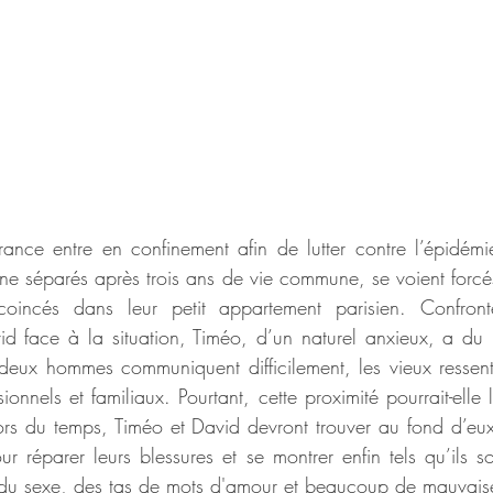
nce entre en confinement afin de lutter contre l’épidém
ne séparés après trois ans de vie commune, se voient forcés
coincés dans leur petit appartement parisien. Confront
d face à la situation, Timéo, d’un naturel anxieux, a du 
deux hommes communiquent difficilement, les vieux ressent
nnels et familiaux. Pourtant, cette proximité pourrait-elle le
s du temps, Timéo et David devront trouver au fond d’eux-
ur réparer leurs blessures et se montrer enfin tels qu’ils s
nt du sexe, des tas de mots d'amour et beaucoup de mauvaise