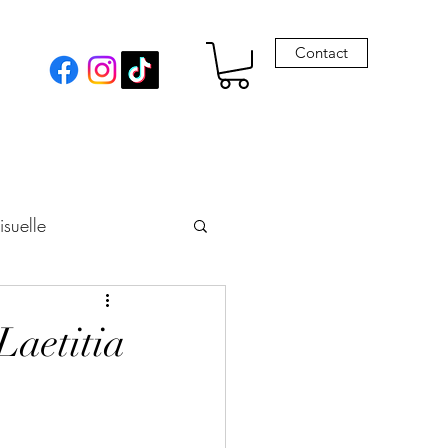
Contact
isuelle
eur
 Laetitia
Envie de Drames