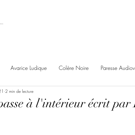
..
Avarice Ludique
Colère Noire
Paresse Audiov
21
ndise Proscrite
2 min de lecture
Envie de Douceur
Envie de Noirc
passe à l'intérieur écrit par
'adolescent
Archives Temporelles
Folie Lycéenne