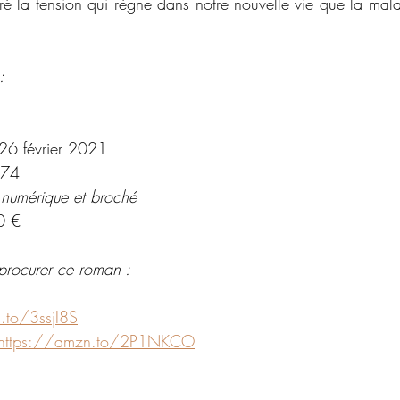
é la tension qui règne dans notre nouvelle vie que la mala
 
:
26 février 2021
74
 numérique et broché 
0 €
procurer ce roman : 
.to/3ssjI8S
https://amzn.to/2P1NKCO