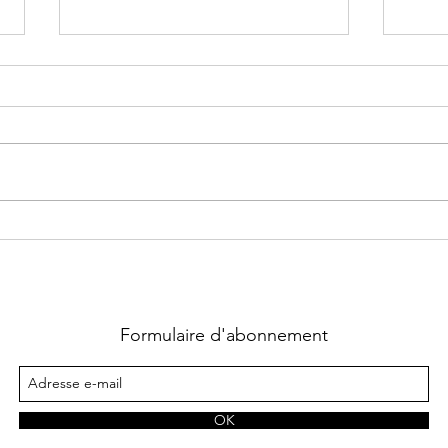
Felons Teams ~ Tome 3 : High
Briar
Heat écrit par Sierra Dean
Very 
Madd
Formulaire d'abonnement
OK