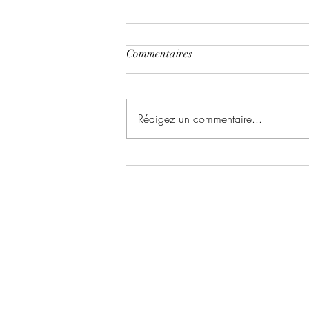
Commentaires
Rédigez un commentaire...
Little River University ~ Tome 2
: Renaissance écrit par Manais
Delevoise