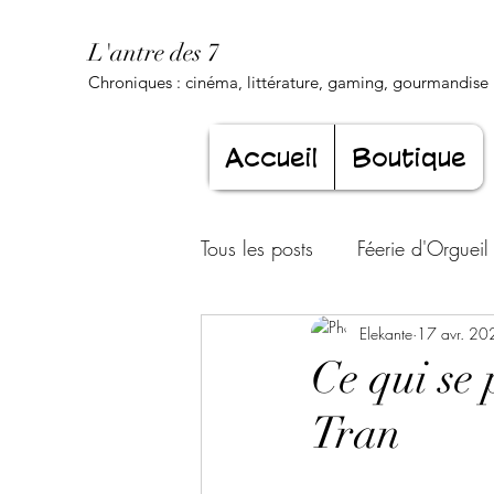
L'antre des 7
Chroniques : cinéma, littérature, gaming, gourmandise .
Accueil
Boutique
Tous les posts
Féerie d'Orgueil
Luxure Envoûtante
Elekante
17 avr. 20
Gourma
Ce qui se 
Tran
Jeunesse éternelle
Cœur d