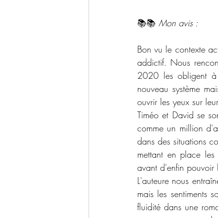
📚📚 
Mon avis :
Bon vu le contexte actu
addictif. Nous rencon
2020 les obligent à 
nouveau système mais 
ouvrir les yeux sur le
Timéo et David se son
comme un million d'aut
dans des situations c
mettant en place les r
avant d'enfin pouvoir l
L'auteure nous entraî
mais les sentiments so
fluidité dans une rom