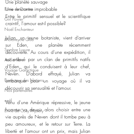
Une planète sauvage
Une rencontre improbable
Envie de Drames
Entre le primitif sensuel et le scientifique 
Girl Power
craintif, l'amour est-il possible?
Noël Enchanteur
Julian, un jeune botaniste, vient d’arriver 
Motorcycle Club
sur Eden, une planète récemment 
Sombre Luxure
découverte. Au cours d’une expédition, il 
est enlevé par un clan de primitifs natifs 
Audio libre
d’Eden, qui le conduisent à leur chef, 
Voyage Galactique
Neven. D’abord effrayé, Julian va 
Protecteur des Nations
embarquer pour un voyage où il va 
découvrir sa sensualité et l’amour.
Nos partenaires
noêl
Venu d’une Amérique répressive, le jeune 
homme va devoir alors choisir entre une 
Envie de Cosy Mystery
vie auprès de Neven dont il tombe peu à 
peu amoureux, et le retour sur Terre. La 
liberté et l’amour ont un prix, mais Julian 