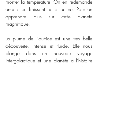
monter la température. On en redemande 
encore en finissant notre lecture. Pour en 
apprendre plus sur cette planète 
magnifique. 
La plume de l'autrice est une très belle 
découverte, intense et fluide. Elle nous 
plonge dans un nouveau voyage 
intergalactique et une planète a l'histoire 
qu'il faut découvrir ( je ne vous spoilerais 
pas en vous disant que j'ai été totalement 
prise au dépourvu). Je me demande si 
l'autrice a prévu une suite pour ce premier 
roman que j'ai savouré du début à la fin. 
Est ce que j'ai envie de lire les autres 
romans de cette autrice : Mais quelle 
question bien sûr que oui !
📜📜 
Caractéristiques :