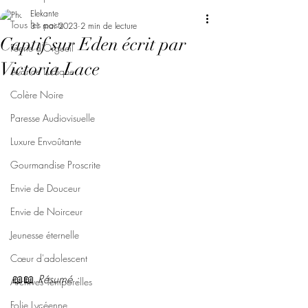
Elekante
Tous les posts
31 mai 2023
2 min de lecture
Captif sur Eden écrit par
Féerie d'Orgueil
Victoria Lace
Avarice Ludique
Colère Noire
Paresse Audiovisuelle
Luxure Envoûtante
Gourmandise Proscrite
Envie de Douceur
Envie de Noirceur
Jeunesse éternelle
Cœur d'adolescent
📖📖 
Résumé : 
Archives Temporelles
Folie Lycéenne