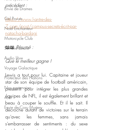
précédent :
Envie de Drames
Girl Power
https://www.l-antre-des-
7.com/post/campus-secrets-écrit-par-
Noël Enchanteur
natacha-bardagi
Motorcycle Club
📖📖 
Résumé : 
Sombre Luxure
Audio libre
Que le meilleur gagne !
Voyage Galactique
Lewis a tout pour lui. Capitaine et joueur 
Protecteur des Nations
star de son équipe de football américain, 
Nos partenaires
pressenti pour intégrer les plus grandes 
équipes de NFL, il est également brillant et 
noêl
beau à couper le souffle. Et il le sait. Il 
Envie de Cosy Mystery
décroche autant de victoires sur le terrain 
qu’avec les femmes, sans jamais 
s’embarrasser de sentiments : du sexe 