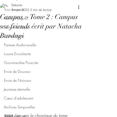
Elekante
Tous les posts
4 mars 2023
3 min de lecture
Campus ~ Tome 2 : Campus
Féerie d'Orgueil
sex friends écrit par Natacha
Avarice Ludique
Bardagi
Colère Noire
Paresse Audiovisuelle
Luxure Envoûtante
Gourmandise Proscrite
Envie de Douceur
Envie de Noirceur
Jeunesse éternelle
Cœur d'adolescent
Archives Temporelles
📜📜 
Lien vers la chronique du tome 
Folie Lycéenne