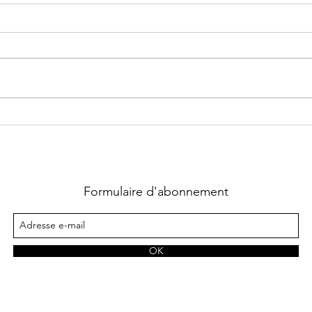
Supernatural Security Force ~
Chass
Tome 1 : Coup fatal écrit par
La qu
Heather Hildenbrand
Lara
Formulaire d'abonnement
OK