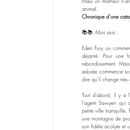
Mais un malheur n’arr
animal.
Chronique d’une cata
📚📚 
Mon avis :
Eden Fury ou comment 
déjanté. Pour une f
rebondissement. Mais 
adorée commence son 
dire qu'il change très
Tout d'abord, il y a l
l'agent Sawyerr qui d
petite ville tranquil
une montagne de prob
son fidèle acolyte et 