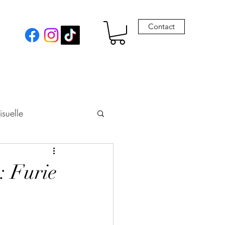
Contact
isuelle
eur
: Furie
Envie de Drames