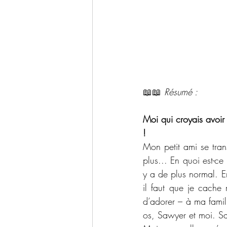
📖📖 
Résumé : 
Moi qui croyais avoir
!
Mon petit ami se tran
plus... En quoi est-c
y a de plus normal. En
il faut que je cache
d’adorer – à ma famil
os, Sawyer et moi. Sa