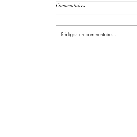
Commentaires
Rédigez un commentaire...
Le chant du dragon ~ Tome 1 :
la symphonie des cendres écrit
par Karina Espinosa