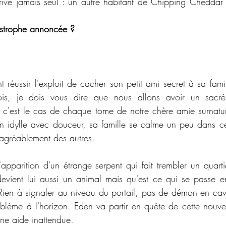
ive jamais seul : un autre habitant de Chipping Cheddar 
strophe annoncée ?
réussir l'exploit de cacher son petit ami secret à sa fami
ois, je dois vous dire que nous allons avoir un sacré
c'est le cas de chaque tome de notre chère amie surnature
idylle avec douceur, sa famille se calme un peu dans ce 
 agréablement des autres. 
'apparition d'un étrange serpent qui fait trembler un quartie
evient lui aussi un animal mais qu'est ce qui se passe e
le. Rien à signaler au niveau du portail, pas de démon en ca
lème à l'horizon. Eden va partir en quête de cette nouve
une aide inattendue. 