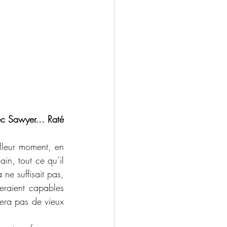
c Sawyer... Raté 
lleur moment, en 
n, tout ce qu’il 
e suffisait pas, 
raient capables 
era pas de vieux 