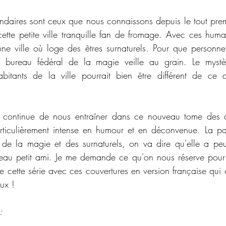
daires sont ceux que nous connaissons depuis le tout prem
tte petite ville tranquille fan de fromage. Avec ces humai
ne ville où loge des êtres surnaturels. Pour que personn
e bureau fédéral de la magie veille au grain. Le mystè
abitants de la ville pourrait bien être différent de ce q
e continue de nous entraîner dans ce nouveau tome des a
rticulièrement intense en humour et en déconvenue. La pau
 de la magie et des surnaturels, on va dire qu'elle a peu
au petit ami. Je me demande ce qu'on nous réserve pour la
 cette série avec ces couvertures en version française qui 
eux !
: