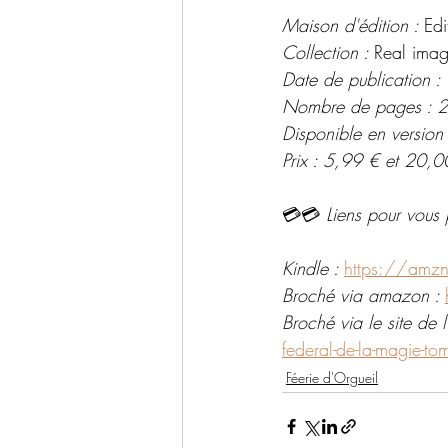
Maison d'édition : 
Edi
Collection : 
Real imag
Date de publication :
Nombre de pages : 
Disponible en version
Prix : 5,99 € et 20,0
💳💳 
Liens pour vous 
Kindle : 
https://am
Broché via amazon : 
Broché via le site de l'
federal-de-la-magie-t
Féerie d'Orgueil