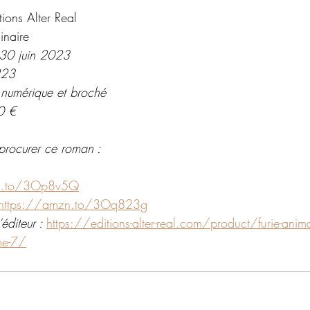
tions Alter Real
inaire
 30 juin 2023
223
 numérique et broché 
0 €
procurer ce roman : 
zn.to/3Op8v5Q
https://amzn.to/3Oq823g
éditeur : 
https://editions-alter-real.com/product/furie-anim
ome-7/