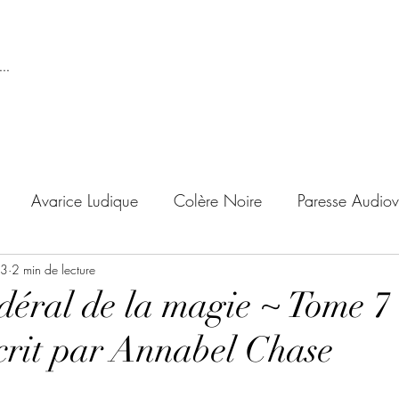
..
Avarice Ludique
Colère Noire
Paresse Audiov
23
ndise Proscrite
2 min de lecture
Envie de Douceur
Envie de Noirc
déral de la magie ~ Tome 7 
crit par Annabel Chase
'adolescent
Archives Temporelles
Folie Lycéenne