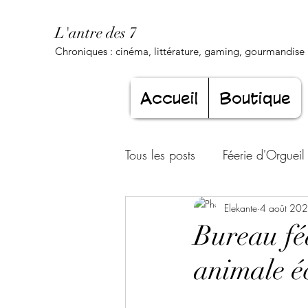
L'antre des 7
Chroniques : cinéma, littérature, gaming, gourmandise .
Accueil
Boutique
Tous les posts
Féerie d'Orgueil
Luxure Envoûtante
Elekante
4 août 20
Gourma
Bureau fé
animale é
Jeunesse éternelle
Cœur d