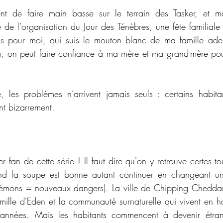
nt de faire main basse sur le terrain des Tasker, et ma
 de l’organisation du Jour des Ténèbres, une fête familiale 
as pour moi, qui suis le mouton blanc de ma famille ade
là, on peut faire confiance à ma mère et ma grand-mère pour
 les problèmes n’arrivent jamais seuls : certains habita
t bizarrement.
er fan de cette série ! Il faut dire qu'on y retrouve certes t
nd la soupe est bonne autant continuer en changeant un 
émons = nouveaux dangers). La ville de Chipping Cheddar 
ille d'Eden et la communauté surnaturelle qui vivent en h
années. Mais les habitants commencent à devenir étrang