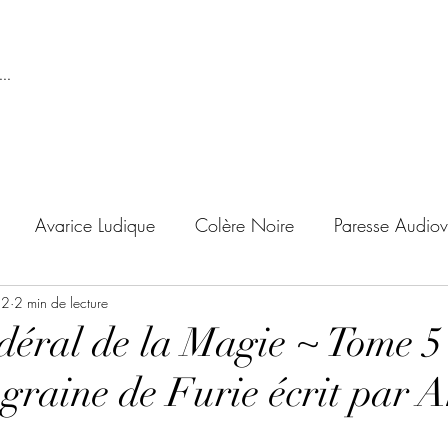
..
Avarice Ludique
Colère Noire
Paresse Audiov
22
ndise Proscrite
2 min de lecture
Envie de Douceur
Envie de Noirc
déral de la Magie ~ Tome 5 
graine de Furie écrit par 
'adolescent
Archives Temporelles
Folie Lycéenne