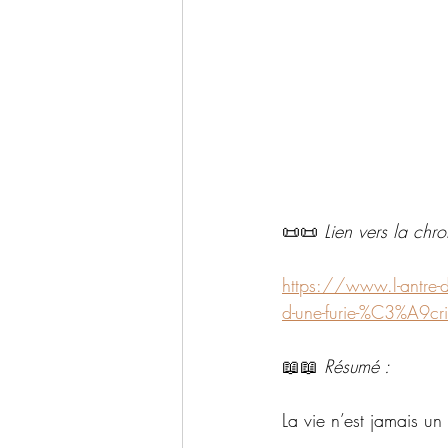
📜📜 
Lien vers la chr
https://www.l-antre-
d-une-furie-%C3%A9cri
📖📖 
Résumé : 
La vie n’est jamais un