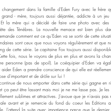
 changement dans la famille d'Eden Fury avec le frère qui
 grand - mère, toujours aussi déjantée, addicte à un jeu 
! Et la mère qui a décidé de faire une photo avec des 
fête des Ténèbres. La nouvelle menace est bien plus da
emande comment est ce qu'Eden va se sortir de cette situat
ndaires sont ceux que nous voyons régulièrement et que no
ng de cette série. Le capitaine Fox toujours aussi disponibl
 Cette fois, nous le voyons de plus en plus et avons la chan
tre personne (pas de spoil). Le coéquipier d'Eden va égal
 aider Eden a prendre conscience de qui elle est réelleme
ose d'important et de drôle sur lui !
continue de nous emporter dans cette série qui gagne en rich
t ça peut être lassant mais moi je ne me lasse pas. Je les t
ellement sublimes et attractives. J'avoue que je n'avais pas 
nale avant et je remercie du fond du coeur les Editions al
le. J'attend la suite avec impatience parce que le dernier c