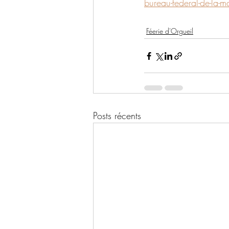
bureau-federal-de-la-
Féerie d'Orgueil
Posts récents