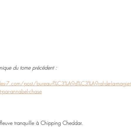
onique du tome précédent :
des-7.com/post/bureau-f%C3%A9d%C3%A9ral-de-la-magie-tom
t-par-annabel-chase
 fleuve tranquille à Chipping Cheddar.