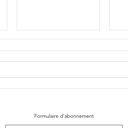
Supernatural Security Force ~
Chass
Tome 1 : Coup fatal écrit par
La qu
Heather Hildenbrand
Lara
Formulaire d'abonnement