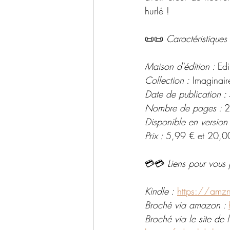
hurlé !
📜📜 
Caractéristiques 
Maison d'édition : 
Edi
Collection :
 Imaginair
Date de publication : 
Nombre de pages : 
2
Disponible en version
Prix : 
5,99 € et 20,0
💳💳 
Liens pour vous 
Kindle :
https://amz
Broché via amazon : 
Broché via le site de l'