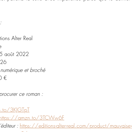
:
tions Alter Real
e
5 août 2022
26
 numérique et broché
0 €
procurer ce roman : 
n.to/3KJGTpT
https://amzn.to/3TCWw6F
éditeur : 
https://editions-alter-real.com/product/mauvaise-gr