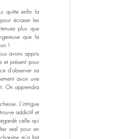
 quitte enfin la 
pour écraser les 
tenues plus que 
ngereuse que la 
ion !
us avons appris 
e et présent pour 
ce d'observer sa 
ement avoir une 
nt. On apprendra 
esse. L'intrigue 
rouve addictif et 
regardé celle qui 
ter real pour en 
hapitre m'a fait 