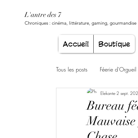
L'antre des 7
Chroniques : cinéma, littérature, gaming, gourmandise .
Accueil
Boutique
Tous les posts
Féerie d'Orgueil
Luxure Envoûtante
Elekante
2 sept. 20
Gourma
Bureau fé
Mauvaise 
Jeunesse éternelle
Cœur d
Chase