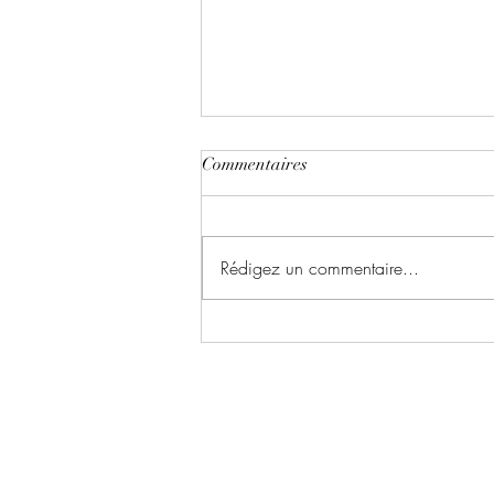
Commentaires
Rédigez un commentaire...
Le chant du dragon ~ Tome 1 :
la symphonie des cendres écrit
par Karina Espinosa