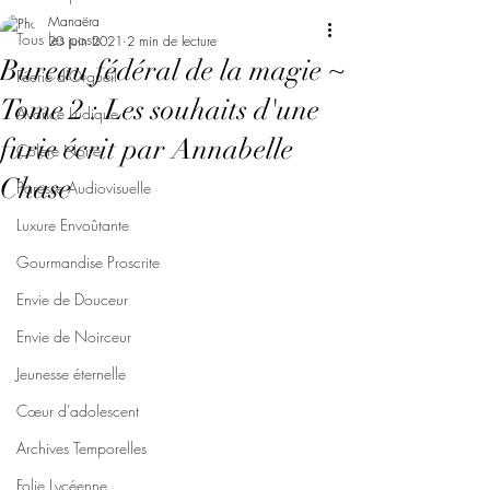
Manaëra
Tous les posts
20 juin 2021
2 min de lecture
Bureau fédéral de la magie ~
Féerie d'Orgueil
Tome 2 : Les souhaits d'une
Avarice Ludique
furie écrit par Annabelle
Colère Noire
Chase
Paresse Audiovisuelle
Luxure Envoûtante
Gourmandise Proscrite
Envie de Douceur
Envie de Noirceur
Jeunesse éternelle
Cœur d'adolescent
Archives Temporelles
Folie Lycéenne