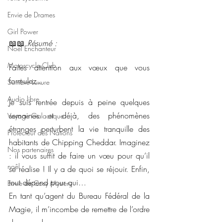
Envie de Drames
Girl Power
📖📖 
Résumé : 
Noël Enchanteur
Motorcycle Club
Faites attention aux vœux que vous 
formulez…
Sombre Luxure
Audio libre
Je suis rentrée depuis à peine quelques 
semaines et déjà, des phénomènes 
Voyage Galactique
étranges perturbent la vie tranquille des 
Protecteur des Nations
habitants de Chipping Cheddar. Imaginez 
Nos partenaires
: il vous suffit de faire un vœu pour qu’il 
noêl
se réalise ! Il y a de quoi se réjouir. Enfin, 
tout dépend pour qui…
Envie de Cosy Mystery
En tant qu’agent du Bureau Fédéral de la 
Magie, il m’incombe de remettre de l’ordre 