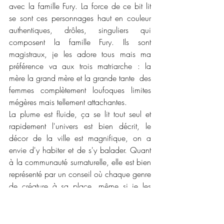
avec la famille Fury. La force de ce bit lit 
se sont ces personnages haut en couleur 
authentiques, drôles, singuliers qui 
composent la famille Fury. Ils sont 
magistraux, je les adore tous mais ma 
préférence va aux trois matriarche : la 
mère la grand mère et la grande tante  des 
femmes complètement loufoques limites 
mégères mais tellement attachantes.
La plume est fluide, ça se lit tout seul et 
rapidement l'univers est bien décrit, le 
décor de la ville est magnifique, on a 
envie d'y habiter et de s'y balader. Quant 
à la communauté surnaturelle, elle est bien 
représenté par un conseil où chaque genre 
de créature à sa place, même si je les 
trouve un peu gentillet, moi qui aime les 
créatures plus sanguines.  Voilà j'espère 
que vous passerez un aussi bon moment 