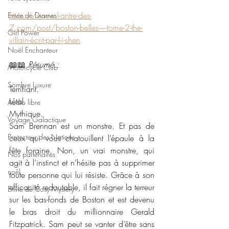
https://www.l-antre-des-
Envie de Drames
7.com/post/boston-belles-~-tome-2-the-
Girl Power
villain-écrit-par-l-j-shen
Noël Enchanteur
📖📖 
Résumé : 
Motorcycle Club
Sombre Luxure
Terrifiant.
Létal.
Audio libre
Mythique.
Voyage Galactique
Sam Brennan est un monstre. Et pas de 
Protecteur des Nations
ceux qui vous chatouillent l’épaule à la 
fête foraine. Non, un vrai monstre, qui 
Nos partenaires
agit à l’instinct et n’hésite pas à supprimer 
noêl
toute personne qui lui résiste. Grâce à son 
efficacité redoutable, il fait régner la terreur 
Envie de Cosy Mystery
sur les bas-fonds de Boston et est devenu 
le bras droit du millionnaire Gerald 
Fitzpatrick. Sam peut se vanter d’être sans 