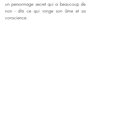
un personnage secret qui a beaucoup de 
non - dits ce qui ronge son âme et sa 
conscience. 
La plume de l'autrice est une fois de plus, 
juste incroyable et intense. J'ai pris 
beaucoup de plaisir à me plonger dans 
ce nouveau tome de cette série forte en 
émotions et avec un très gros travail sur la 
psychologie des personnages et un passé 
impressionnant. Ce troisième tome est 
dans la continuité des deux premiers et j'ai 
hâte de me plonger dans la suite qui 
s'annonce prometteuse. Je vous conseille 
de vous accrochez en partant à l'aventure 
dans ce troisième tome.  
📜📜 
Caractéristiques :