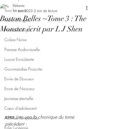
Elekante
Tous les posts
11 mai 2023
3 min de lecture
Boston Belles ~Tome 3 : The
Féerie d'Orgueil
Monster écrit par L J Shen
Avarice Ludique
Colère Noire
Paresse Audiovisuelle
Luxure Envoûtante
Gourmandise Proscrite
Envie de Douceur
Envie de Noirceur
Jeunesse éternelle
Cœur d'adolescent
📜📜 
Lien vers la chronique du tome 
Archives Temporelles
précédent :
Folie Lycéenne