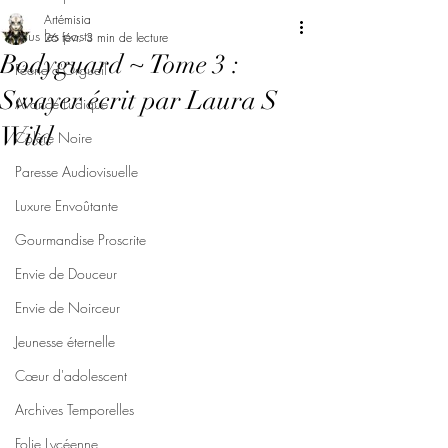
Artémisia
Tous les posts
26 févr.
3 min de lecture
Bodyguard ~ Tome 3 :
Féerie d'Orgueil
Swayer écrit par Laura S
Avarice Ludique
Wild
Colère Noire
Paresse Audiovisuelle
Luxure Envoûtante
Gourmandise Proscrite
Envie de Douceur
Envie de Noirceur
Jeunesse éternelle
Cœur d'adolescent
Archives Temporelles
Folie Lycéenne