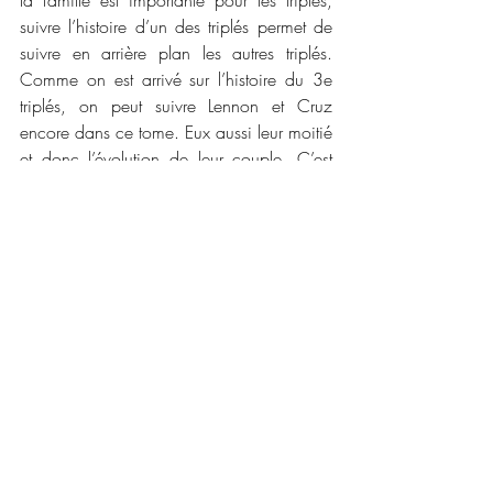
suivre l’histoire d’un des triplés permet de 
suivre en arrière plan les autres triplés. 
Comme on est arrivé sur l’histoire du 3e 
triplés, on peut suivre Lennon et Cruz 
encore dans ce tome. Eux aussi leur moitié 
et donc l’évolution de leur couple. C’est 
comme avoir une suite des deux premiers 
tomes sans se lasser de l’histoire. 
Je vous conseille donc de lire la saga pour 
arriver à lire ce tome. Moi je vais lire 
l’histoire du dernier membre de la famille 
mais aussi connaître le dénouement de 
l’intrigue de fond.
📜📜 Caractéristiques :