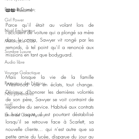
Envie de Drames
📖📖 Résumé : 
Girl Power
Parce qu'il était au volant lors de 
Noël Enchanteur
l'accident de voiture qui a plongé sa mère 
dans le coma, Sawyer vit rongé par les 
Motorcycle Club
remords, à tel point qu'il a renoncé aux 
Sombre Luxure
missions en tant que bodyguard.
Audio libre
Voyage Galactique
Mais lorsque la vie de la famille 
Protecteur des Nations
Westwood vole en éclats, tout change. 
Désireux d'honorer les dernières volontés 
Nos partenaires
de son père, Sawyer se voit contraint de 
noêl
reprendre du service. Habitué aux contrats 
à haut risque, il est pourtant déstabilisé 
Envie de Cosy Mystery
lorsqu'il se retrouve face à Scarlett, sa 
nouvelle cliente… qui n'est autre que sa 
petite amie du lycée, disparue du jour au 