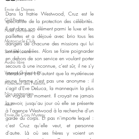
Envie de Drames
Dans la fratrie Westwood, Cruz est le 
Girl Power
spécialiste de la protection des célébrités. 
Il est dans son élément parmi le luxe et les 
Noël Enchanteur
paillettes et a déjoué avec brio tous les 
Motorcycle Club
dangers de chacune des missions qui lui 
ont été confiées. Alors se faire poignarder 
Sombre Luxure
en dehors de son service en voulant porter 
Audio libre
secours à une inconnue, c'est sûr, il ne s'y 
Voyage Galactique
attendait pas ! D'autant que la mystérieuse 
jeune femme n'est pas une anonyme : il 
Protecteur des Nations
s'agit d'Eve DeLuca, la mannequin la plus 
Nos partenaires
en vogue du moment. Il croyait ne jamais 
la revoir, jusqu'au jour où elle se présente 
noêl
à l'agence Westwood à la recherche d'un 
Envie de Cosy Mystery
garde du corps. Et pas n'importe lequel : 
c'est Cruz qu'elle veut, et personne 
d'autre. Là où ses frères y voient un 