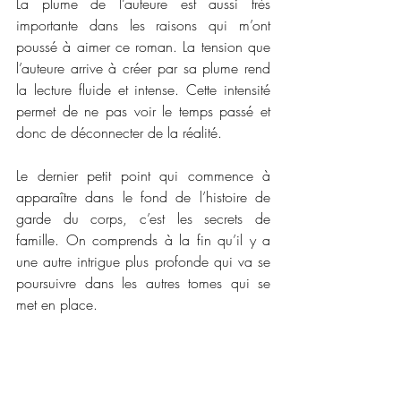
La plume de l’auteure est aussi très 
importante dans les raisons qui m’ont 
poussé à aimer ce roman. La tension que 
l’auteure arrive à créer par sa plume rend 
la lecture fluide et intense. Cette intensité 
permet de ne pas voir le temps passé et 
donc de déconnecter de la réalité. 
Le dernier petit point qui commence à 
apparaître dans le fond de l’histoire de 
garde du corps, c’est les secrets de 
famille. On comprends à la fin qu’il y a 
une autre intrigue plus profonde qui va se 
poursuivre dans les autres tomes qui se 
met en place. 
J’ai adoré ce tome et déjà que le tome 1 
m’avait donné envie de lire la suite. Le 