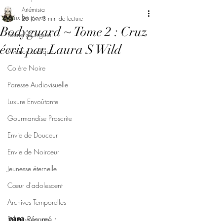
Artémisia
Tous les posts
26 févr.
3 min de lecture
Bodyguard ~ Tome 2 : Cruz
Féerie d'Orgueil
écrit par Laura S Wild
Avarice Ludique
Colère Noire
Paresse Audiovisuelle
Luxure Envoûtante
Gourmandise Proscrite
Envie de Douceur
Envie de Noirceur
Jeunesse éternelle
Cœur d'adolescent
Archives Temporelles
📖📖 Résumé : 
Folie Lycéenne