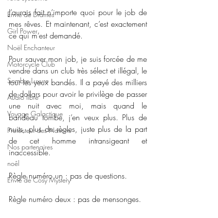
J’aurais fait n’importe quoi pour le job de 
Envie de Drames
mes rêves. Et maintenant, c’est exactement 
Girl Power
ce qui m’est demandé.
Noël Enchanteur
Pour sauver mon job, je suis forcée de me 
Motorcycle Club
vendre dans un club très sélect et illégal, le 
Sombre Luxure
tout les yeux bandés. Il a payé des milliers 
de dollars pour avoir le privilège de passer 
Audio libre
une nuit avec moi, mais quand le 
Voyage Galactique
bandeau tombe, j’en veux plus. Plus de 
nuits, plus de règles, juste plus de la part 
Protecteur des Nations
de cet homme intransigeant et 
Nos partenaires
inaccessible.
noêl
Règle numéro un : pas de questions.
Envie de Cosy Mystery
Règle numéro deux : pas de mensonges.