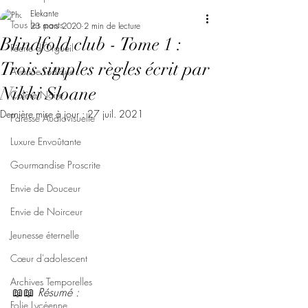
Elekante
Tous les posts
23 mars 2020
2 min de lecture
Blindfold club - Tome 1 :
Féerie d'Orgueil
Trois simples règles écrit par
Avarice Ludique
Nikki Sloane
Colère Noire
Dernière mise à jour :
27 juil. 2021
Paresse Audiovisuelle
Luxure Envoûtante
Gourmandise Proscrite
Envie de Douceur
Envie de Noirceur
Jeunesse éternelle
Cœur d'adolescent
Archives Temporelles
📖📖 
Résumé : 
Folie Lycéenne