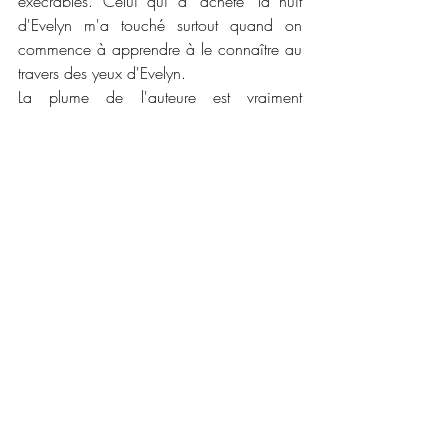
exécrables. Celui qui a "acheté" la nuit 
d'Evelyn m'a touché surtout quand on 
commence à apprendre à le connaître au 
travers des yeux d'Evelyn. 
La plume de l'auteure est vraiment 
prenante avec des scènes décrites avec 
justesse et sans trop de fioriture et une 
bonne dose d'érotisme. Même si le final 
pour le couple est un peu prévisible certes 
mais le final en lui même est surtout une 
des scènes m'a totalement prise au 
dépourvu. J'attends donc la suite avec 
impatience parce que la révélation finale 
est incroyable. Je vous conseille fortement 
de le lire !
📜📜 
Caractéristiques :
Maison d'édition :
 Collection infinity