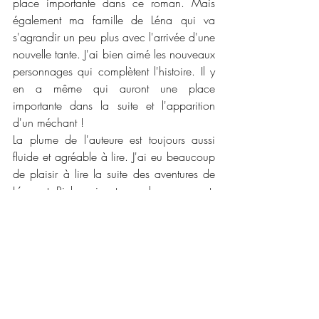
place importante dans ce roman. Mais 
également ma famille de Léna qui va 
s'agrandir un peu plus avec l'arrivée d'une 
nouvelle tante. J'ai bien aimé les nouveaux 
personnages qui complètent l'histoire. Il y 
en a même qui auront une place 
importante dans la suite et l'apparition 
d'un méchant !
La plume de l'auteure est toujours aussi 
fluide et agréable à lire. J'ai eu beaucoup 
de plaisir à lire la suite des aventures de 
Léna et Rick qui est couple surprenant. 
J'aime beaucoup le young adult et cette 
série est dans ma liste des romans que j'ai 
le plaisir de vous faire découvrir. J'ai hâte 
de les acheter en version papier et surtout 
de lire le prochain tome pour connaître la 
suite des aventures de Léna et Rick et 
surtout comprendre ce qu'il sait passé à la 