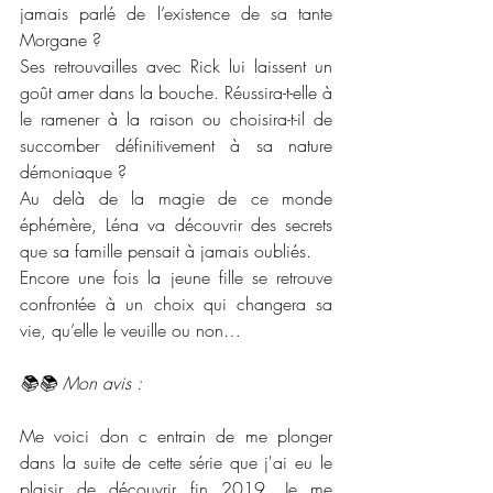
jamais parlé de l’existence de sa tante 
Morgane ?
Ses retrouvailles avec Rick lui laissent un 
goût amer dans la bouche. Réussira-t-elle à 
le ramener à la raison ou choisira-t-il de 
succomber définitivement à sa nature 
démoniaque ?
Au delà de la magie de ce monde 
éphémère, Léna va découvrir des secrets 
que sa famille pensait à jamais oubliés.
Encore une fois la jeune fille se retrouve 
confrontée à un choix qui changera sa 
vie, qu’elle le veuille ou non…
📚📚 Mon avis :
Me voici don c entrain de me plonger 
dans la suite de cette série que j'ai eu le 
plaisir de découvrir fin 2019. Je me 