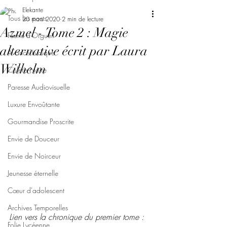
Elekante
Tous les posts
20 mars 2020
2 min de lecture
Azmel - Tome 2 : Magie
Féerie d'Orgueil
alternative écrit par Laura
Avarice Ludique
Wilhelm
Colère Noire
Paresse Audiovisuelle
Luxure Envoûtante
Gourmandise Proscrite
Envie de Douceur
Envie de Noirceur
Jeunesse éternelle
Cœur d'adolescent
Archives Temporelles
Lien vers la chronique du premier tome :
Folie Lycéenne