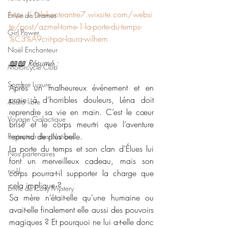
https://elekanteantre7.wixsite.com/websi
Envie de Drames
te/post/azmel-tome-1-la-porte-du-temps-
Girl Power
%C3%A9crit-par-laura-wilhem
Noël Enchanteur
📖📖 Résumé :
Motorcycle Club
Sombre Luxure
Après un malheureux événement et en 
proie à d’horribles douleurs, Léna doit 
Audio libre
reprendre sa vie en main. C’est le cœur 
Voyage Galactique
brisé et le corps meurtri que l’aventure 
reprend de plus belle.
Protecteur des Nations
La porte du temps et son clan d’Élues lui 
Nos partenaires
font un merveilleux cadeau, mais son 
noêl
corps pourra-t-il supporter la charge que 
cela implique ?
Envie de Cosy Mystery
Sa mère n’était-elle qu’une humaine ou 
avait-elle finalement elle aussi des pouvoirs 
magiques ? Et pourquoi ne lui a-t-elle donc 