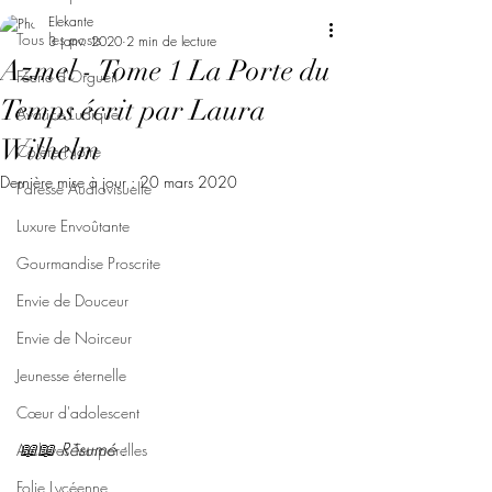
Elekante
Tous les posts
3 janv. 2020
2 min de lecture
Azmel - Tome 1 La Porte du
Féerie d'Orgueil
Temps écrit par Laura
Avarice Ludique
Wilhelm
Colère Noire
Dernière mise à jour :
20 mars 2020
Paresse Audiovisuelle
Luxure Envoûtante
Gourmandise Proscrite
Envie de Douceur
Envie de Noirceur
Jeunesse éternelle
Cœur d'adolescent
📖📖 Résumé : 
Archives Temporelles
Folie Lycéenne