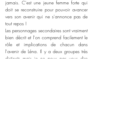
jamais. C'est une jeune femme forte qui 
doit se reconstruire pour pouvoir avancer 
vers son avenir qui ne s'annonce pas de 
tout repos !
Les personnages secondaires sont vraiment 
bien décrit et l'on comprend facilement le 
rôle et implications de chacun dans 
l'avenir de Léna. Il y a deux groupes très 
distincts mais je ne peux pas vous dire 
lesquels parce que ça vous spoilerais 
l'histoire et je déteste le faire, sauf si on 
me demande avec les yeux de chiens 
battus !
La plume de l'auteure est vraiment très 
agréable à lire et addictive. Elle est fluide 
et légère, l'univers qu'elle a créé est riche 
et complet. Je n'ai pas réussi à lâcher ce 
roman avant d'arriver à la fin et quelle fin ! 
Une qui nous donne envie d'avoir le 