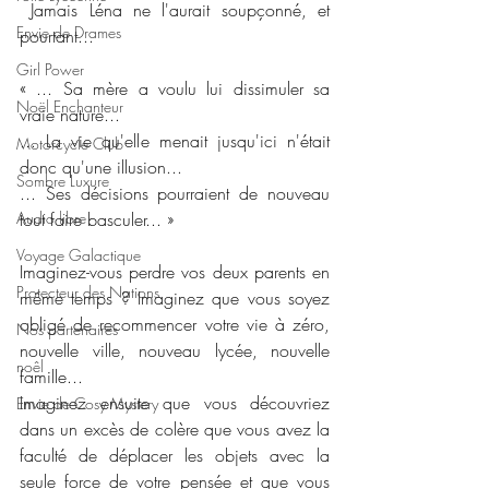
 Jamais Léna ne l'aurait soupçonné, et 
Envie de Drames
pourtant... 
Girl Power
« ... Sa mère a voulu lui dissimuler sa 
Noël Enchanteur
vraie nature...
... La vie qu'elle menait jusqu'ici n'était 
Motorcycle Club
donc qu'une illusion...
Sombre Luxure
... Ses décisions pourraient de nouveau 
Audio libre
tout faire basculer... »
Voyage Galactique
Imaginez-vous perdre vos deux parents en 
Protecteur des Nations
même temps ? Imaginez que vous soyez 
obligé de recommencer votre vie à zéro, 
Nos partenaires
nouvelle ville, nouveau lycée, nouvelle 
noêl
famille...
Imaginez ensuite que vous découvriez 
Envie de Cosy Mystery
dans un excès de colère que vous avez la 
faculté de déplacer les objets avec la 
seule force de votre pensée et que vous 