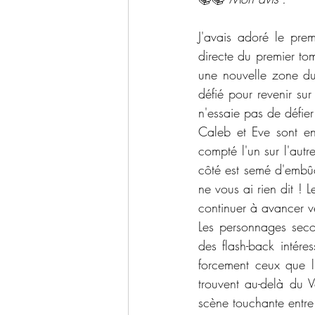
J'avais adoré le prem
directe du premier to
une nouvelle zone du
défié pour revenir su
n'essaie pas de défier
Caleb et Eve sont ens
compté l'un sur l'autr
côté est semé d'embûc
ne vous ai rien dit ! 
continuer à avancer ve
Les personnages seco
des flash-back intére
forcement ceux que l'
trouvent au-delà du V
scène touchante entre