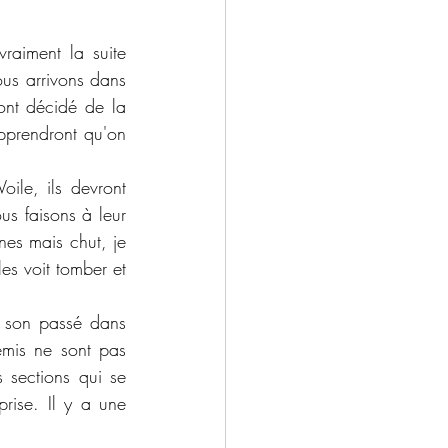
raiment la suite 
us arrivons dans 
nt décidé de la 
pprendront qu'on 
ile, ils devront 
s faisons à leur 
es mais chut, je 
es voit tomber et 
 son passé dans 
emis ne sont pas 
 sections qui se 
rise. Il y a une 