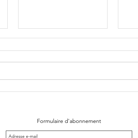
Supernatural Security Force ~
Chass
Tome 1 : Coup fatal écrit par
La qu
Heather Hildenbrand
Lara
Formulaire d'abonnement