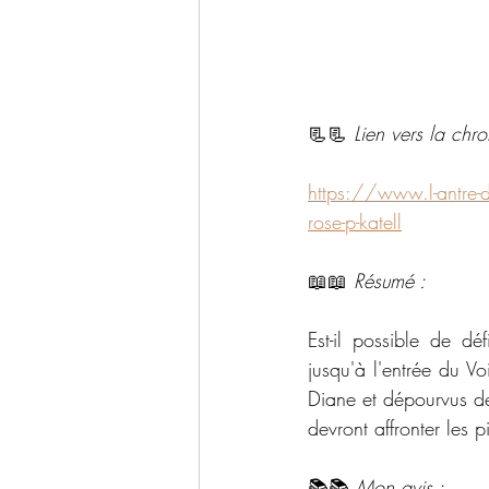
📃📃 
Lien vers la chr
https://www.l-antre-
rose-p-katell
📖📖 
Résumé : 
Est-il possible de d
jusqu'à l'entrée du Vo
Diane et dépourvus de
devront affronter les 
📚📚 
Mon avis :