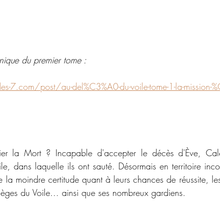
onique du premier tome :
des-7.com/post/au-del%C3%A0-du-voile-tome-1-la-mission-%
éfier la Mort ? Incapable d'accepter le décès d'Ève, Ca
ile, dans laquelle ils ont sauté. Désormais en territoire inc
 la moindre certitude quant à leurs chances de réussite, le
pièges du Voile... ainsi que ses nombreux gardiens.