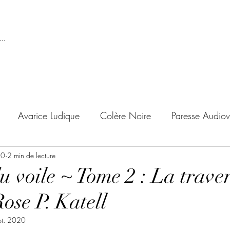
..
Avarice Ludique
Colère Noire
Paresse Audiov
20
ndise Proscrite
2 min de lecture
Envie de Douceur
Envie de Noirc
u voile ~ Tome 2 : La trave
Rose P. Katell
'adolescent
Archives Temporelles
Folie Lycéenne
pt. 2020