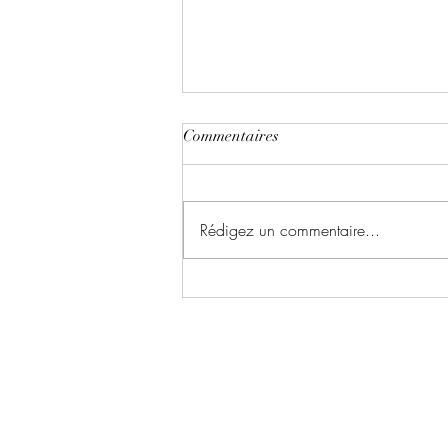
Commentaires
Rédigez un commentaire...
Le chant du dragon ~ Tome 1 :
la symphonie des cendres écrit
par Karina Espinosa