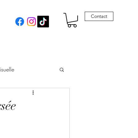
Contact
isuelle
eur
rsée
Envie de Drames