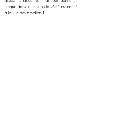
assassin's creed. Le final vous donne un 
claque dans le sens où la vérité est caché 
à la vue des templiers !
🐴🐴 
Caractéristiques :
Créateur :
 Ubisoft
Développeur : 
ubisoft Montréal 
Date de publication : 30 janvier 2014
Classification : 
18 ans et plus
Disponible sur toutes les consoles et PC
Prix :
 Version PC : 56,66 €, Version 
PSVITA : 19,15 €
💳💳 
Lien pour vous le procurer :
Xbox one : 
https://amzn.to/36EaNs7
(il s'agit du 3 remastérisé avec tous les 
DLC dont libération)