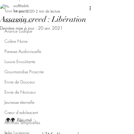
wolfthelink
Tous les posts
14 nov. 2020
2 min de lecture
Assassin creed : Libération
Féerie d'Orgueil
Dernière mise à jour :
20 avr. 2021
Avarice Ludique
Colère Noire
Paresse Audiovisuelle
Luxure Envoûtante
Gourmandise Proscrite
Envie de Douceur
Envie de Noirceur
Jeunesse éternelle
Cœur d'adolescent
🌍🌍 
Résumé :
Archives Temporelles
Folie Lycéenne