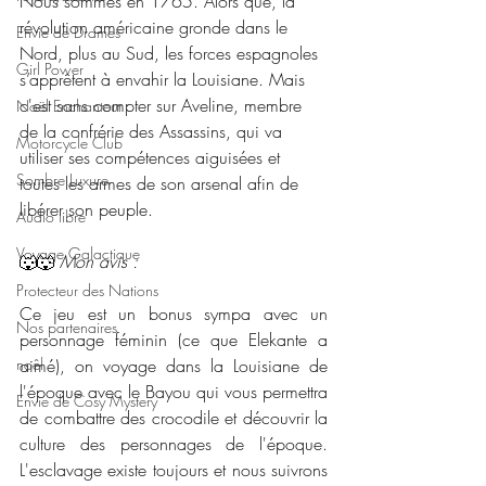
Nous sommes en 1765. Alors que, la 
révolution américaine gronde dans le 
Envie de Drames
Nord, plus au Sud, les forces espagnoles 
Girl Power
s’apprêtent à envahir la Louisiane. Mais 
c'est sans compter sur Aveline, membre 
Noël Enchanteur
de la confrérie des Assassins, qui va 
Motorcycle Club
utiliser ses compétences aiguisées et 
Sombre Luxure
toutes les armes de son arsenal afin de 
libérer son peuple.
Audio libre
Voyage Galactique
🐺🐺 
Mon avis : 
Protecteur des Nations
Ce jeu est un bonus sympa avec un 
Nos partenaires
personnage féminin (ce que Elekante a 
noêl
aimé), on voyage dans la Louisiane de 
l'époque avec le Bayou qui vous permettra 
Envie de Cosy Mystery
de combattre des crocodile et découvrir la 
culture des personnages de l'époque. 
L'esclavage existe toujours et nous suivrons 