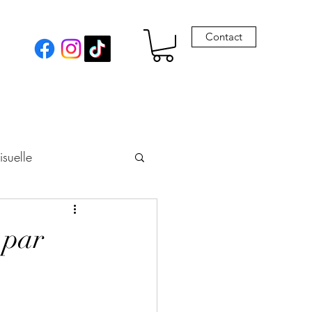
Contact
isuelle
eur
 par
Envie de Drames