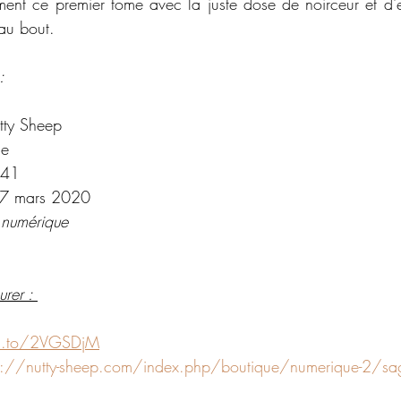
t ce premier tome avec la juste dose de noirceur et d'e
'au bout. 
: 
tty Sheep
ue
41
 7 mars 2020
 numérique
rer : 
n.to/2VGSDjM
s://nutty-sheep.com/index.php/boutique/numerique-2/s