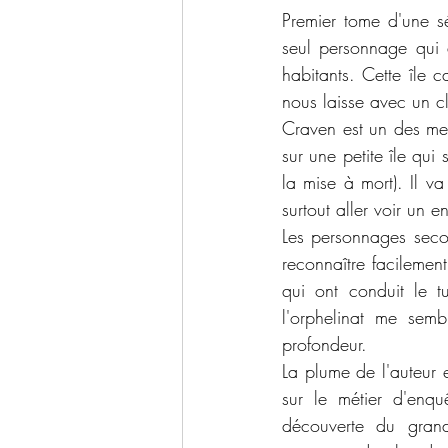
Premier tome d'une sé
seul personnage qui a
habitants. Cette île c
nous laisse avec un c
Craven est un des mei
sur une petite île qui
la mise à mort). Il v
surtout aller voir un e
Les personnages secon
reconnaître facilement
qui ont conduit le t
l'orphelinat me semb
profondeur.
La plume de l'auteur e
sur le métier d'enquê
découverte du grand