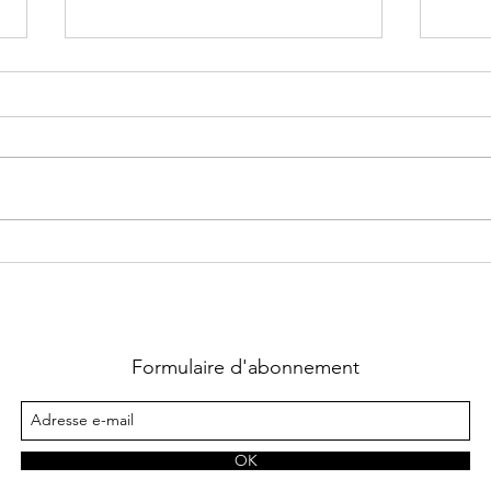
Les enquêtes de Perséphone ~
Naïs,
Tome 6.5 ; Carnet de Saint -
Tome 
Valentin, rêves secrets et noirs
tiram
dessein écrit par Elodie Delfa
Bast
Formulaire d'abonnement
OK