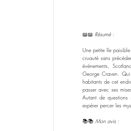
📖📖
 Résumé : 
Une petite île paisibl
cruauté sans précéden
événements, Scotlan
George Craven. Qui es
habitants de cet endro
passer avec ses mises
Autant de questions 
espérer percer les my
📚📚 
Mon avis : 