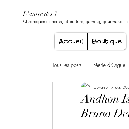
L'antre des 7
Chroniques : cinéma, littérature, gaming, gourmandise .
Accueil
Boutique
Tous les posts
Féerie d'Orgueil
Luxure Envoûtante
Elekante
17 avr. 20
Gourma
Andhon Is
Bruno De
Jeunesse éternelle
Cœur d