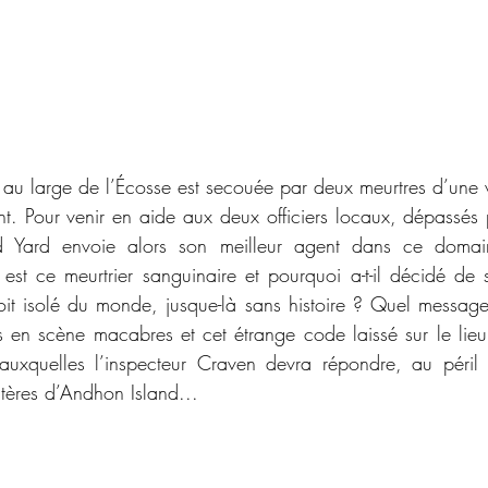
e au large de l’Écosse est secouée par deux meurtres d’une v
t. Pour venir en aide aux deux officiers locaux, dépassés pa
d Yard envoie alors son meilleur agent dans ce domaine
t ce meurtrier sanguinaire et pourquoi a-t-il décidé de 
it isolé du monde, jusque-là sans histoire ? Quel message te
 en scène macabres et cet étrange code laissé sur le lieu
auxquelles l’inspecteur Craven devra répondre, au péril 
stères d’Andhon Island...