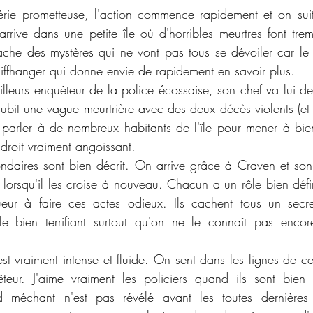
rie prometteuse, l'action commence rapidement et on suit
rrive dans une petite île où d'horribles meurtres font trem
ache des mystères qui ne vont pas tous se dévoiler car le fi
liffhanger qui donne envie de rapidement en savoir plus. 
lleurs enquêteur de la police écossaise, son chef va lui de
 subit une vague meurtrière avec des deux décès violents (et
a parler à de nombreux habitants de l'île pour mener à bie
ndroit vraiment angoissant. 
daires sont bien décrit. On arrive grâce à Craven et son 
 lorsqu'il les croise à nouveau. Chacun a un rôle bien défin
ueur à faire ces actes odieux. Ils cachent tous un secre
le bien terrifiant surtout qu'on ne le connaît pas encor
st vraiment intense et fluide. On sent dans les lignes de ce
teur. J'aime vraiment les policiers quand ils sont bien 
 méchant n'est pas révélé avant les toutes dernières l