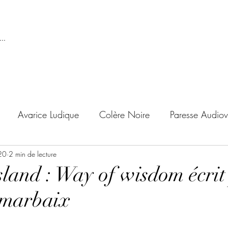
..
Avarice Ludique
Colère Noire
Paresse Audiov
20
ndise Proscrite
2 min de lecture
Envie de Douceur
Envie de Noirc
land : Way of wisdom écrit
marbaix
'adolescent
Archives Temporelles
Folie Lycéenne