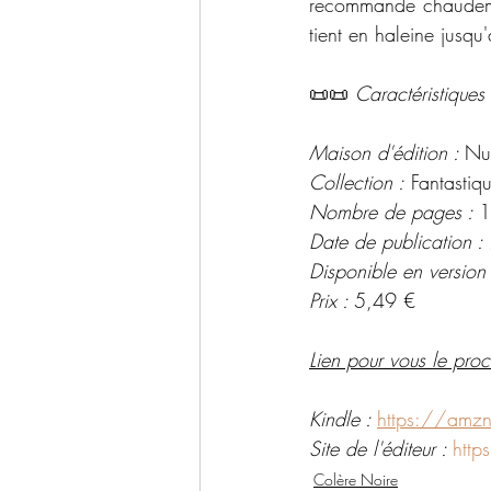
recommande chaudemen
tient en haleine jusqu
📜📜 
Caractéristiques 
Maison d'édition : 
Nu
Collection :
 Fantastiq
Nombre de pages : 
1
Date de publication :
Disponible en version
Prix : 
5,49 €
Lien pour vous le procu
Kindle : 
https://amz
Site de l'éditeur : 
http
Colère Noire