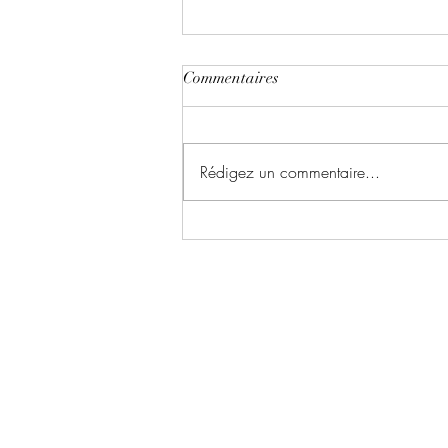
Commentaires
Rédigez un commentaire...
Les enquêtes de Perséphone ~
Tome 5 : Cadavre au mois
d'août, vacances en déroute
écrit par Elodie Delfa