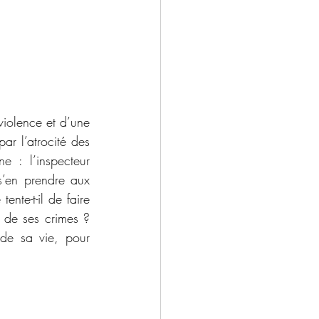
iolence et d’une 
r l’atrocité des 
 : l’inspecteur 
s’en prendre aux 
nte-t-il de faire 
 de ses crimes ? 
de sa vie, pour 