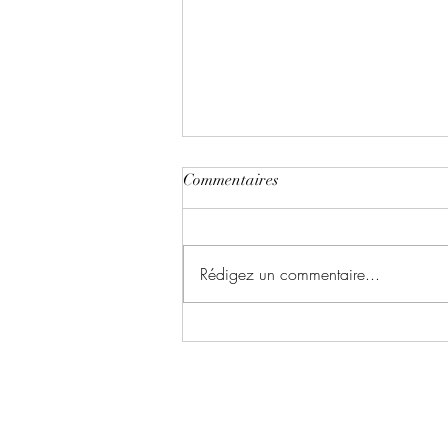
Commentaires
Rédigez un commentaire...
Le chant du dragon ~ Tome 1 :
la symphonie des cendres écrit
par Karina Espinosa