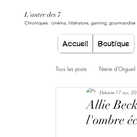
L'antre des 7
Chroniques : cinéma, littérature, gaming, gourmandise .
Accueil
Boutique
Tous les posts
Féerie d'Orgueil
Luxure Envoûtante
Elekante
17 nov. 2
Gourma
Allie Bec
l'ombre é
Jeunesse éternelle
Cœur d