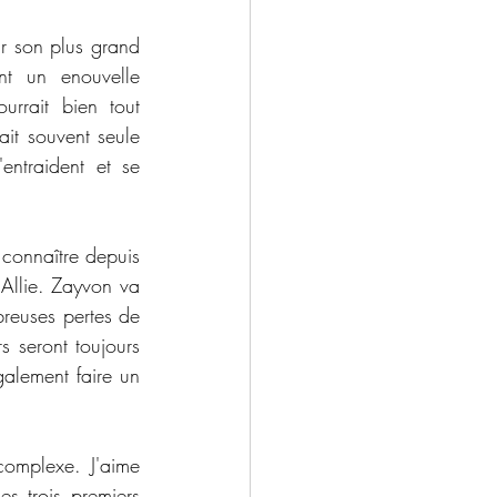
r son plus grand 
t un enouvelle 
urrait bien tout 
it souvent seule 
ntraident et se 
connaître depuis 
Allie. Zayvon va 
reuses pertes de 
 seront toujours 
galement faire un 
complexe. J'aime 
s trois premiers 