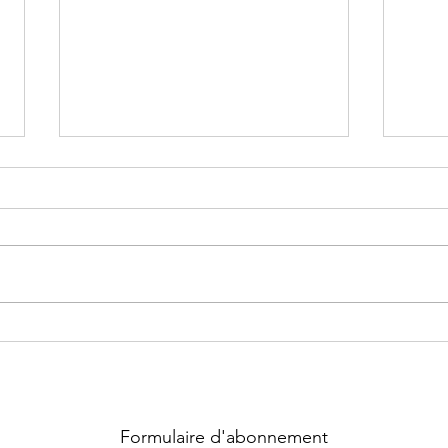
Supernatural Security Force ~
Chass
Tome 1 : Coup fatal écrit par
La qu
Heather Hildenbrand
Lara
Formulaire d'abonnement