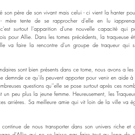
é son père de son vivant mais celui - ci vient la hanter pou
 - mère tente de se rapprocher d'elle en lu iapprenan
c'est surtout l'apparition d'une nouvelle capacité qui po
is pour Allie. Dans les tomes précédents, la traqueuse éta
lle va faire la rencontre d'un groupe de traqueur qui s'e
daires sont bien présents dans ce tome, nous avons a les 
e demnde ce qu'ils peuvent apporter pour venir en aide à 
mbreuses questions qu''elle se pose surtout après ces nomb
t un peu plus la jeune femme. Heureusement, les Traqueurs
es arrières. Sa meilleure amie qui vit loin de la ville va é
 continue de nous transporter dans son univers riche et 
ge d'Allie qui ne se laisse pas faire tout au long de ce