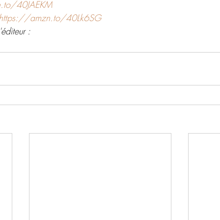
n.to/40JAEKM
https://amzn.to/40Lk6SG
éditeur : 