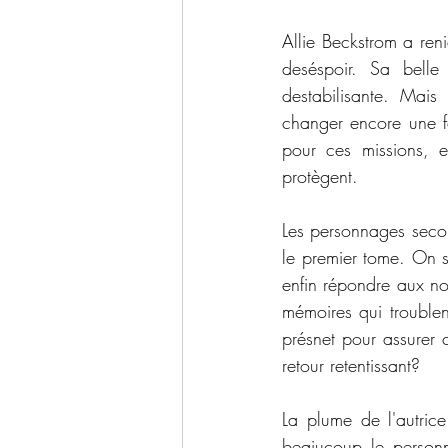
Allie Beckstrom a reni
deséspoir. Sa belle
destabilisante. Mais 
changer encore une fo
pour ces missions, e
protègent. 
Les personnages secon
le premier tome. On s
enfin répondre aux no
mémoires qui troublen
présnet pour assurer c
retour retentissant?
La plume de l'autrice
beaiucoup le personna