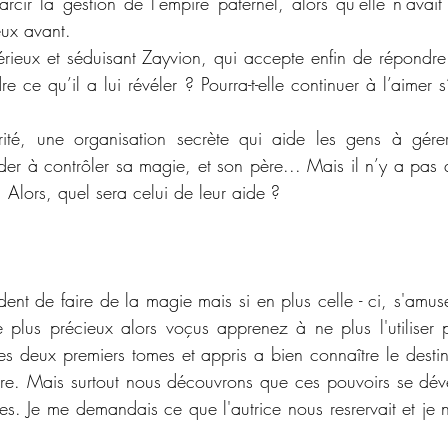
arcir la gestion de l’empire paternel, alors qu’elle n’avait
eux avant.
térieux et séduisant Zayvion, qui accepte enfin de répondre 
re ce qu’il a lui révéler ? Pourra-t-elle continuer à l’aimer s’
rité, une organisation secrète qui aide les gens à gérer 
der à contrôler sa magie, et son père... Mais il n’y a pas 
t. Alors, quel sera celui de leur aide ?
dent de faire de la magie mais si en plus celle - ci, s'amus
lus précieux alors voçus apprenez à ne plus l'utiliser pou
s deux premiers tomes et appris a bien connaître le destin 
re. Mais surtout nous découvrons que ces pouvoirs se déve
es. Je me demandais ce que l'autrice nous resrervait et je n