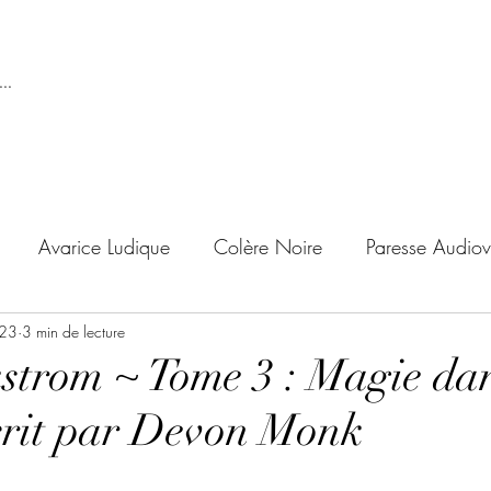
..
Avarice Ludique
Colère Noire
Paresse Audiov
023
ndise Proscrite
3 min de lecture
Envie de Douceur
Envie de Noirc
kstrom ~ Tome 3 : Magie da
crit par Devon Monk
'adolescent
Archives Temporelles
Folie Lycéenne