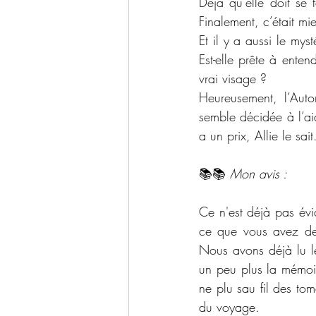
Déjà qu’elle doit se f
Finalement, c’était mi
Et il y a aussi le mys
Est-elle prête à entend
vrai visage ?
Heureusement, l’Auto
semble décidée à l’ai
a un prix, Allie le sai
📚📚 
Mon avis :
Ce n'est déjà pas évi
ce que vous avez de p
Nous avons déjà lu le
un peu plus la mémoi
ne plu sau fil des tom
du voyage.