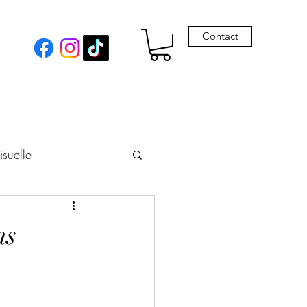
Contact
isuelle
eur
ns
Envie de Drames