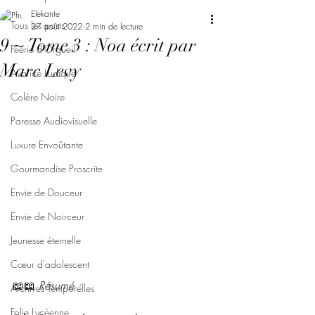
Elekante
Tous les posts
27 août 2022
2 min de lecture
9 ~ Tome 3 : Noa écrit par
Féerie d'Orgueil
Marc Levy
Avarice Ludique
Colère Noire
Paresse Audiovisuelle
Luxure Envoûtante
Gourmandise Proscrite
Envie de Douceur
Envie de Noirceur
Jeunesse éternelle
Cœur d'adolescent
📖📖 
Résumé : 
Archives Temporelles
Folie Lycéenne