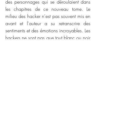
des personnages qui se déroulaient dans 
les chapitres de ce nouveau tome. Le 
milieu des hacker n'est pas souvent mis en 
avant et l'auteur a su retranscrire des 
sentiments et des émotions incroyables. Les 
hackers ne sont pas que tout blanc ou noir 
et nous le comprenons dans cette série. La 
corruption et les conspirations sont révélés 
une fois de plus à la lumière. J'attend 
maintenant la suite avec impatience !
📜📜 
Caractéristiques :
Maison d'édition :
 Lizzie
Narrateur : 
Audrey Sourdive
Date de publication : 
17 mai 2022
Nombre de pages : 
332
Temps d'écoute : 
7 heures et 43 minutes
Disponible en version, audiobook, 