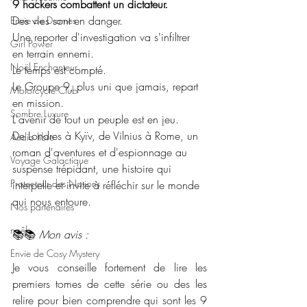
9 hackers combattent un dictateur.
Des vies sont en danger.
Envie de Drames
Une reporter d'investigation va s'infiltrer 
Girl Power
en terrain ennemi.
Noël Enchanteur
Le temps est compté.
Le Groupe 9, plus uni que jamais, repart 
Motorcycle Club
en mission.
Sombre Luxure
L'avenir de tout un peuple est en jeu.
De Londres à Kyïv, de Vilnius à Rome, un 
Audio libre
roman d'aventures et d'espionnage au 
Voyage Galactique
suspense trépidant, une histoire qui 
Protecteur des Nations
interpelle et invite à réfléchir sur le monde 
qui nous entoure.
Nos partenaires
noêl
📚📚 
Mon avis :
Envie de Cosy Mystery
Je vous conseille fortement de lire les 
premiers tomes de cette série ou des les 
relire pour bien comprendre qui sont les 9 